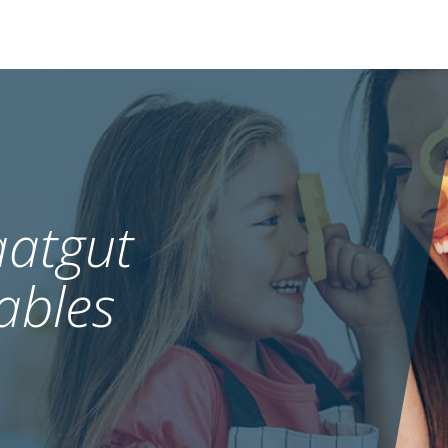
atgut
ables