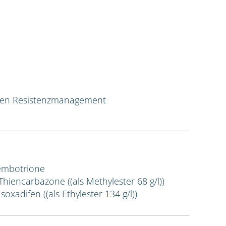
ven Resistenzmanagement
Tembotrione
 Thiencarbazone ((als Methylester 68 g/l))
Isoxadifen ((als Ethylester 134 g/l))