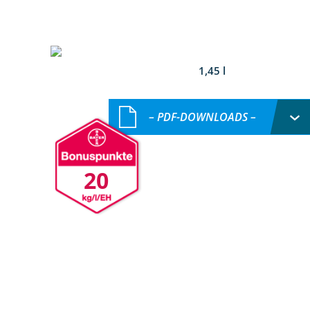
1,45 l
– PDF-DOWNLOADS –
20