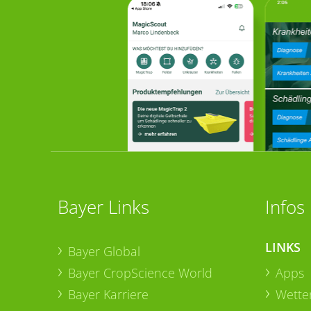
Bayer Links
Infos
LINKS
Bayer Global
Bayer CropScience World
Apps
Bayer Karriere
Wetter