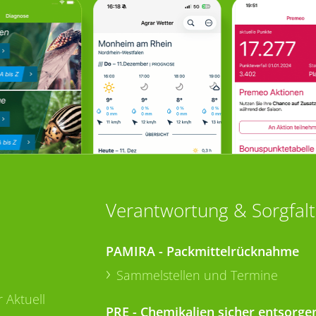
Verantwortung & Sorgfalt
PAMIRA - Packmittelrücknahme
Sammelstellen und Termine
 Aktuell
PRE - Chemikalien sicher entsorge