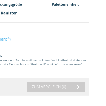
ackungsgröße
Paletteneinheit
l Kanister
Mero
)
®
de
 verwenden. Die Informationen auf dem Produktetikett sind stets zu
en. Vor Gebrauch stets Etikett und Produktinformationen lesen.“
ZUM VERGLEICH
(0)