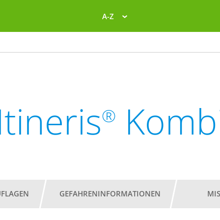
A-Z
Itineris
Komb
®
UFLAGEN
GEFAHRENINFORMATIONEN
MI