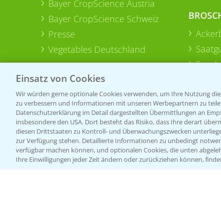
Bayer CropScience Austria
BROSC
Bayer CropScience Schweiz
Acker
Presse
Saatg
Vegetables Deutschland
Sonde
Einsatz von Cookies
Wir würden gerne optionale Cookies verwenden, um Ihre Nutzung dies
zu verbessern und Informationen mit unseren Werbepartnern zu teilen.
Datenschutzerklärung im Detail dargestellten Übermittlungen an Empfä
insbesondere den USA. Dort besteht das Risiko, dass Ihre derart über
diesen Drittstaaten zu Kontroll- und Überwachungszwecken unterlie
zur Verfügung stehen. Detaillierte Informationen zu unbedingt notwen
verfügbar machen können, und optionalen Cookies, die unten abgeleh
Ihre Einwilligungen jeder Zeit ändern oder zurückziehen können, finde