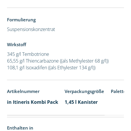
Formulierung
Suspensionskonzentrat
Wirkstoff
345 g/l Tembotrione
65,55 g/l Thiencarbazone ((als Methylester 68 g/l))
108,1 g/l Isoxadifen ((als Ethylester 134 g/l))
Artikelnummer
Verpackungsgröße
Palettene
in Itineris Kombi Pack
1,45 l Kanister
Enthalten in