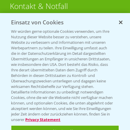
Kontakt & Notfall
Einsatz von Cookies
Beratung auf WhatsApp
T.
+49 (0)174 346 564 1
Wir würden gerne optionale Cookies verwenden, um Ihre
Nutzung dieser Website besser zu verstehen, unsere
Website zu verbessern und Informationen mit unseren
KONTAKT
Werbepartnern zu teilen. Ihre Einwilligung umfasst auch
die in der Datenschutzerklärung im Detail dargestellten
Übermittlungen an Empfänger in unsicheren Drittstaaten,
Hilfe in Notfällen
wie insbesondere den USA. Dort besteht das Risiko, dass
Ihre derart übermittelten Daten dem Zugriff durch
T.
+49 (0)214/30-20220
Behörden in diesen Drittstaaten zu Kontroll- und
Überwachungszwecken unterliegen und dagegen keine
wirksamen Rechtsbehelfe zur Verfügung stehen.
Detaillierte Informationen zu unbedingt notwendigen
Cookies, ohne die wir die Webseite nicht verfügbar machen
können, und optionalen Cookies, die unten abgelehnt oder
akzeptiert werden können, und wie Sie Ihre Einwilligungen
jeder Zeit ändern oder zurückziehen können, finden Sie in
Folgen Sie uns
unserer
Privacy Statement