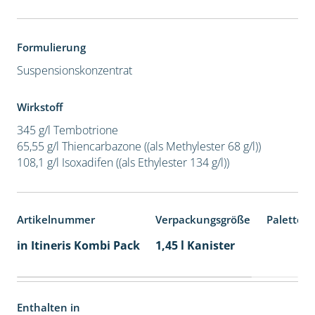
Formulierung
Suspensionskonzentrat
Wirkstoff
345 g/l Tembotrione
65,55 g/l Thiencarbazone ((als Methylester 68 g/l))
108,1 g/l Isoxadifen ((als Ethylester 134 g/l))
Artikelnummer
Verpackungsgröße
Palettene
in Itineris Kombi Pack
1,45 l Kanister
Enthalten in