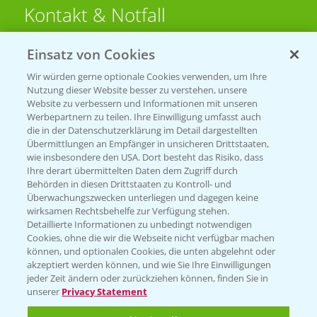
Kontakt & Notfall
Einsatz von Cookies
Beratung auf WhatsApp
T.
+49 (0)174 346 564 1
Wir würden gerne optionale Cookies verwenden, um Ihre
Nutzung dieser Website besser zu verstehen, unsere
Website zu verbessern und Informationen mit unseren
KONTAKT
Werbepartnern zu teilen. Ihre Einwilligung umfasst auch
die in der Datenschutzerklärung im Detail dargestellten
Übermittlungen an Empfänger in unsicheren Drittstaaten,
Hilfe in Notfällen
wie insbesondere den USA. Dort besteht das Risiko, dass
Ihre derart übermittelten Daten dem Zugriff durch
T.
+49 (0)214/30-20220
Behörden in diesen Drittstaaten zu Kontroll- und
Überwachungszwecken unterliegen und dagegen keine
wirksamen Rechtsbehelfe zur Verfügung stehen.
Detaillierte Informationen zu unbedingt notwendigen
Cookies, ohne die wir die Webseite nicht verfügbar machen
können, und optionalen Cookies, die unten abgelehnt oder
akzeptiert werden können, und wie Sie Ihre Einwilligungen
jeder Zeit ändern oder zurückziehen können, finden Sie in
Folgen Sie uns
unserer
Privacy Statement