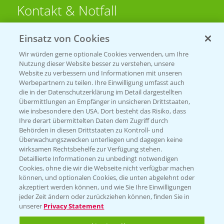
Kontakt & Notfall
Einsatz von Cookies
Beratung auf WhatsApp
T.
+49 (0)174 346 564 1
Wir würden gerne optionale Cookies verwenden, um Ihre
Nutzung dieser Website besser zu verstehen, unsere
Website zu verbessern und Informationen mit unseren
KONTAKT
Werbepartnern zu teilen. Ihre Einwilligung umfasst auch
die in der Datenschutzerklärung im Detail dargestellten
Übermittlungen an Empfänger in unsicheren Drittstaaten,
Hilfe in Notfällen
wie insbesondere den USA. Dort besteht das Risiko, dass
Ihre derart übermittelten Daten dem Zugriff durch
T.
+49 (0)214/30-20220
Behörden in diesen Drittstaaten zu Kontroll- und
Überwachungszwecken unterliegen und dagegen keine
wirksamen Rechtsbehelfe zur Verfügung stehen.
Detaillierte Informationen zu unbedingt notwendigen
Cookies, ohne die wir die Webseite nicht verfügbar machen
können, und optionalen Cookies, die unten abgelehnt oder
akzeptiert werden können, und wie Sie Ihre Einwilligungen
jeder Zeit ändern oder zurückziehen können, finden Sie in
Folgen Sie uns
unserer
Privacy Statement