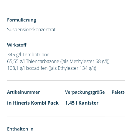
Formulierung
Suspensionskonzentrat
Wirkstoff
345 g/l Tembotrione
65,55 g/l Thiencarbazone ((als Methylester 68 g/l))
108,1 g/l Isoxadifen ((als Ethylester 134 g/l))
Artikelnummer
Verpackungsgröße
Palettene
in Itineris Kombi Pack
1,45 l Kanister
Enthalten in