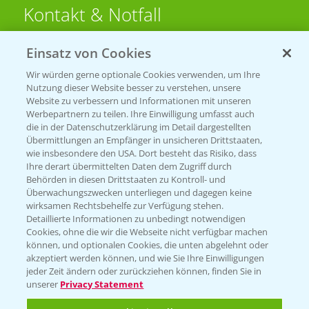
Kontakt & Notfall
Einsatz von Cookies
Beratung auf WhatsApp
T.
+49 (0)174 346 564 1
Wir würden gerne optionale Cookies verwenden, um Ihre
Nutzung dieser Website besser zu verstehen, unsere
Website zu verbessern und Informationen mit unseren
KONTAKT
Werbepartnern zu teilen. Ihre Einwilligung umfasst auch
die in der Datenschutzerklärung im Detail dargestellten
Übermittlungen an Empfänger in unsicheren Drittstaaten,
Hilfe in Notfällen
wie insbesondere den USA. Dort besteht das Risiko, dass
Ihre derart übermittelten Daten dem Zugriff durch
T.
+49 (0)214/30-20220
Behörden in diesen Drittstaaten zu Kontroll- und
Überwachungszwecken unterliegen und dagegen keine
wirksamen Rechtsbehelfe zur Verfügung stehen.
Detaillierte Informationen zu unbedingt notwendigen
Cookies, ohne die wir die Webseite nicht verfügbar machen
können, und optionalen Cookies, die unten abgelehnt oder
akzeptiert werden können, und wie Sie Ihre Einwilligungen
jeder Zeit ändern oder zurückziehen können, finden Sie in
Folgen Sie uns
unserer
Privacy Statement