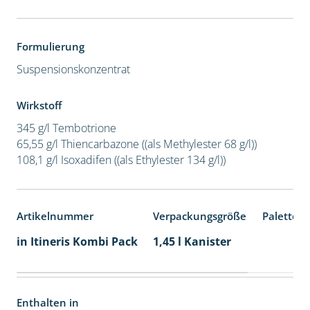
Formulierung
Suspensionskonzentrat
Wirkstoff
345 g/l Tembotrione
65,55 g/l Thiencarbazone ((als Methylester 68 g/l))
108,1 g/l Isoxadifen ((als Ethylester 134 g/l))
Artikelnummer
Verpackungsgröße
Palettene
in Itineris Kombi Pack
1,45 l Kanister
Enthalten in