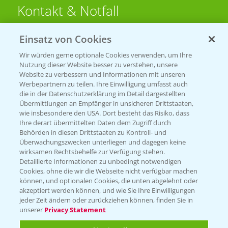
Kontakt & Notfall
Einsatz von Cookies
Beratung auf WhatsApp
T.
+49 (0)174 346 564 1
Wir würden gerne optionale Cookies verwenden, um Ihre
Nutzung dieser Website besser zu verstehen, unsere
Website zu verbessern und Informationen mit unseren
KONTAKT
Werbepartnern zu teilen. Ihre Einwilligung umfasst auch
die in der Datenschutzerklärung im Detail dargestellten
Übermittlungen an Empfänger in unsicheren Drittstaaten,
Hilfe in Notfällen
wie insbesondere den USA. Dort besteht das Risiko, dass
Ihre derart übermittelten Daten dem Zugriff durch
T.
+49 (0)214/30-20220
Behörden in diesen Drittstaaten zu Kontroll- und
Überwachungszwecken unterliegen und dagegen keine
wirksamen Rechtsbehelfe zur Verfügung stehen.
Detaillierte Informationen zu unbedingt notwendigen
Cookies, ohne die wir die Webseite nicht verfügbar machen
können, und optionalen Cookies, die unten abgelehnt oder
akzeptiert werden können, und wie Sie Ihre Einwilligungen
jeder Zeit ändern oder zurückziehen können, finden Sie in
Folgen Sie uns
unserer
Privacy Statement