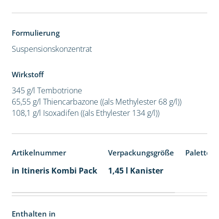
Formulierung
Suspensionskonzentrat
Wirkstoff
345 g/l Tembotrione
65,55 g/l Thiencarbazone ((als Methylester 68 g/l))
108,1 g/l Isoxadifen ((als Ethylester 134 g/l))
Artikelnummer
Verpackungsgröße
Palettene
in Itineris Kombi Pack
1,45 l Kanister
Enthalten in