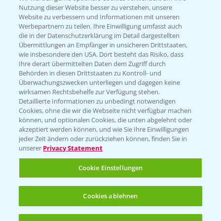
Nutzung dieser Website besser zu verstehen, unsere
Website zu verbessern und Informationen mit unseren
KONTAKT
Werbepartnern zu teilen. Ihre Einwilligung umfasst auch
die in der Datenschutzerklärung im Detail dargestellten
Übermittlungen an Empfänger in unsicheren Drittstaaten,
Hilfe in Notfällen
wie insbesondere den USA. Dort besteht das Risiko, dass
Ihre derart übermittelten Daten dem Zugriff durch
T.
+49 (0)214/30-20220
Behörden in diesen Drittstaaten zu Kontroll- und
Überwachungszwecken unterliegen und dagegen keine
wirksamen Rechtsbehelfe zur Verfügung stehen.
Detaillierte Informationen zu unbedingt notwendigen
Cookies, ohne die wir die Webseite nicht verfügbar machen
können, und optionalen Cookies, die unten abgelehnt oder
akzeptiert werden können, und wie Sie Ihre Einwilligungen
jeder Zeit ändern oder zurückziehen können, finden Sie in
Folgen Sie uns
unserer
Privacy Statement
Cookie Einstellungen
Cookies ablehnen