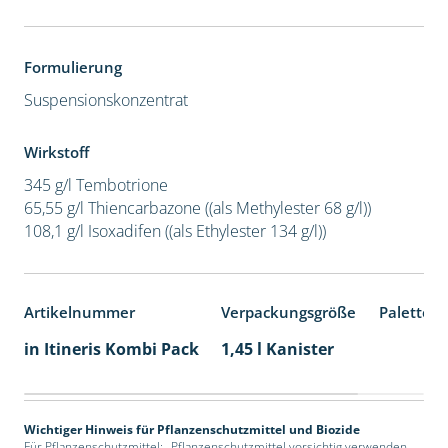
Formulierung
Suspensionskonzentrat
Wirkstoff
345 g/l Tembotrione
65,55 g/l Thiencarbazone ((als Methylester 68 g/l))
108,1 g/l Isoxadifen ((als Ethylester 134 g/l))
Artikelnummer
Verpackungsgröße
Palettene
in Itineris Kombi Pack
1,45 l Kanister
Wichtiger Hinweis für Pflanzenschutzmittel und Biozide
Für Pflanzenschutzmittel: „Pflanzenschutzmittel vorsichtig verwenden.