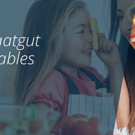
atgut
ables