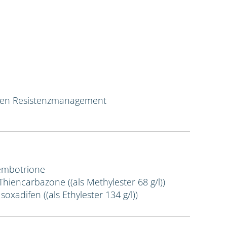
ven Resistenzmanagement
Tembotrione
 Thiencarbazone ((als Methylester 68 g/l))
Isoxadifen ((als Ethylester 134 g/l))