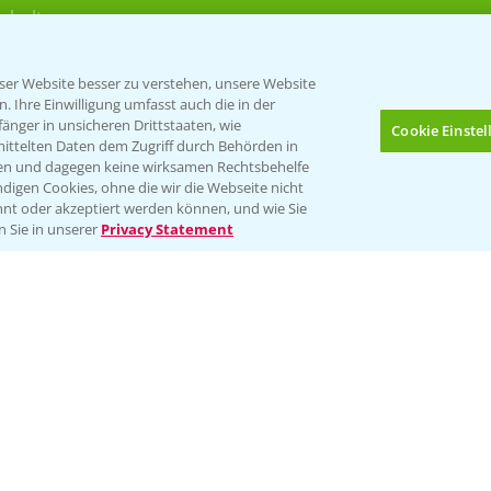
rkulturen
er Website besser zu verstehen, unsere Website
 Ihre Einwilligung umfasst auch die in der
nger in unsicheren Drittstaaten, wie
Cookie Einste
mittelten Daten dem Zugriff durch Behörden in
gen und dagegen keine wirksamen Rechtsbehelfe
digen Cookies, ohne die wir die Webseite nicht
Folgen Sie uns
nt oder akzeptiert werden können, und wie Sie
Bis zu 4 Produkte vergleichen:
(noch 4)
n Sie in unserer
Privacy Statement
Impressum
Gebrauchshinweise