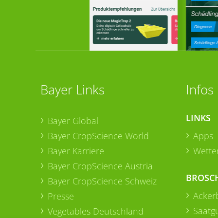
Bayer Links
Infos
LINKS
Bayer Global
Bayer CropScience World
Apps
Bayer Karriere
Wetter
Bayer CropScience Austria
BROSC
Bayer CropScience Schweiz
Acker
Presse
Saatg
Vegetables Deutschland