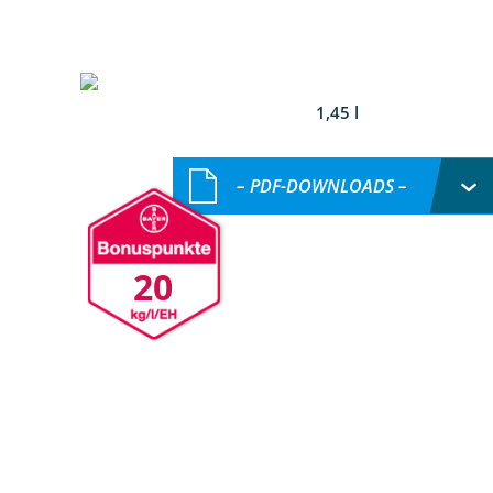
1,45 l
– PDF-DOWNLOADS –
20