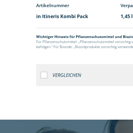
Artikelnummer
Verp
in Itineris Kombi Pack
1,45 
Wichtiger Hinweis für Pflanzenschutzmittel und Biozi
Für Pflanzenschutzmittel: „Pflanzenschutzmittel vorsichtig
befolgen.“ Für Biozide: „Biozidprodukte vorsichtig verwend
VERGLEICHEN