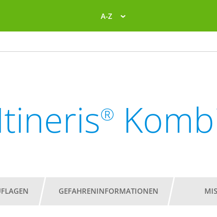
A-Z
Itineris
Komb
®
UFLAGEN
GEFAHRENINFORMATIONEN
MI