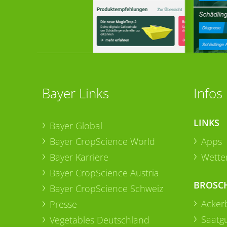
Bayer Links
Infos
LINKS
Bayer Global
Bayer CropScience World
Apps
Bayer Karriere
Wetter
Bayer CropScience Austria
BROSC
Bayer CropScience Schweiz
Acker
Presse
Saatg
Vegetables Deutschland