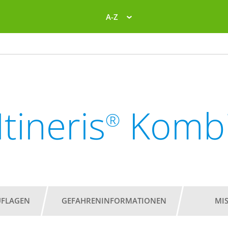
A-Z
Itineris
Komb
®
UFLAGEN
GEFAHRENINFORMATIONEN
MI