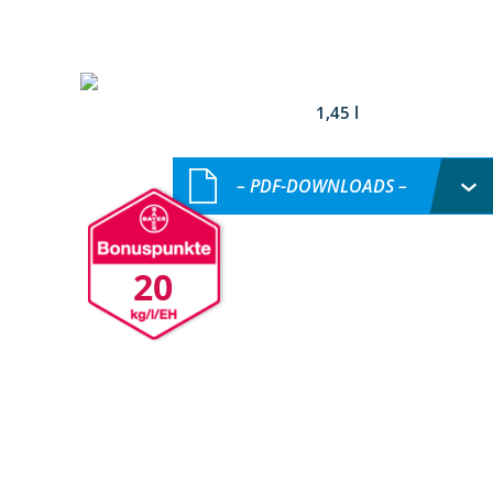
1,45 l
– PDF-DOWNLOADS –
20