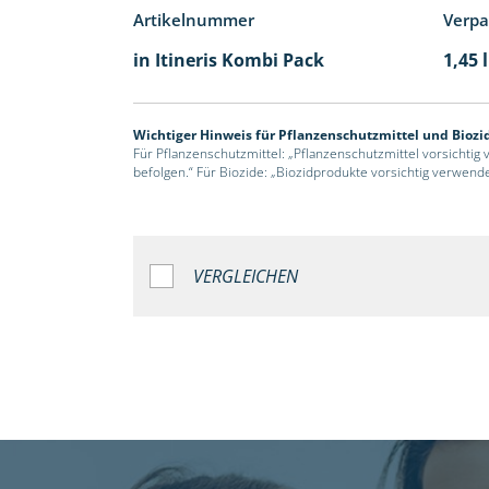
Artikelnummer
Verp
in Itineris Kombi Pack
1,45 
Wichtiger Hinweis für Pflanzenschutzmittel und Biozi
Für Pflanzenschutzmittel: „Pflanzenschutzmittel vorsichtig
befolgen.“ Für Biozide: „Biozidprodukte vorsichtig verwend
VERGLEICHEN