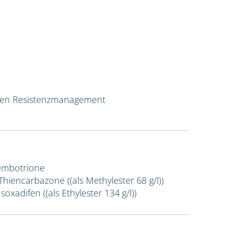
ven Resistenzmanagement
Tembotrione
 Thiencarbazone ((als Methylester 68 g/l))
Isoxadifen ((als Ethylester 134 g/l))