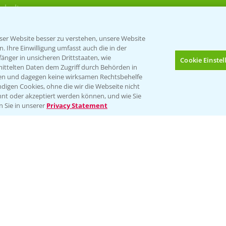
rkulturen
er Website besser zu verstehen, unsere Website
 Ihre Einwilligung umfasst auch die in der
nger in unsicheren Drittstaaten, wie
Cookie Einste
mittelten Daten dem Zugriff durch Behörden in
gen und dagegen keine wirksamen Rechtsbehelfe
digen Cookies, ohne die wir die Webseite nicht
Folgen Sie uns
nt oder akzeptiert werden können, und wie Sie
Bis zu 4 Produkte vergleichen:
(noch 4)
n Sie in unserer
Privacy Statement
Impressum
Gebrauchshinweise