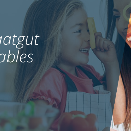
atgut
ables