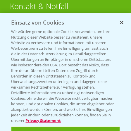
Kontakt & Notfall
Einsatz von Cookies
Beratung auf WhatsApp
T.
+49 (0)174 346 564 1
Wir würden gerne optionale Cookies verwenden, um Ihre
Nutzung dieser Website besser zu verstehen, unsere
Website zu verbessern und Informationen mit unseren
KONTAKT
Werbepartnern zu teilen. Ihre Einwilligung umfasst auch
die in der Datenschutzerklärung im Detail dargestellten
Übermittlungen an Empfänger in unsicheren Drittstaaten,
Hilfe in Notfällen
wie insbesondere den USA. Dort besteht das Risiko, dass
Ihre derart übermittelten Daten dem Zugriff durch
T.
+49 (0)214/30-20220
Behörden in diesen Drittstaaten zu Kontroll- und
Überwachungszwecken unterliegen und dagegen keine
wirksamen Rechtsbehelfe zur Verfügung stehen.
Detaillierte Informationen zu unbedingt notwendigen
Cookies, ohne die wir die Webseite nicht verfügbar machen
können, und optionalen Cookies, die unten abgelehnt oder
akzeptiert werden können, und wie Sie Ihre Einwilligungen
jeder Zeit ändern oder zurückziehen können, finden Sie in
Folgen Sie uns
unserer
Privacy Statement