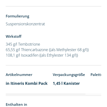
Formulierung
Suspensionskonzentrat
Wirkstoff
345 g/l Tembotrione
65,55 g/l Thiencarbazone ((als Methylester 68 g/l))
108,1 g/l Isoxadifen ((als Ethylester 134 g/l))
Artikelnummer
Verpackungsgröße
Palettene
in Itineris Kombi Pack
1,45 l Kanister
Enthalten in