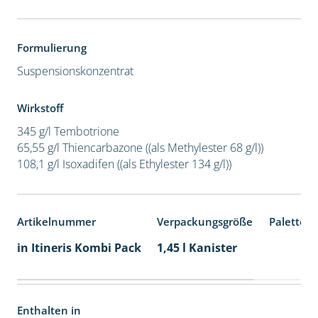
Formulierung
Suspensionskonzentrat
Wirkstoff
345 g/l Tembotrione
65,55 g/l Thiencarbazone ((als Methylester 68 g/l))
108,1 g/l Isoxadifen ((als Ethylester 134 g/l))
Artikelnummer
Verpackungsgröße
Palettene
in Itineris Kombi Pack
1,45 l Kanister
Enthalten in