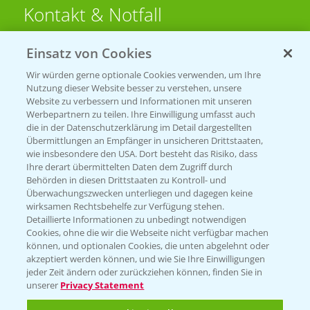
Kontakt & Notfall
Einsatz von Cookies
Beratung auf WhatsApp
T.
+49 (0)174 346 564 1
Wir würden gerne optionale Cookies verwenden, um Ihre
Nutzung dieser Website besser zu verstehen, unsere
Website zu verbessern und Informationen mit unseren
KONTAKT
Werbepartnern zu teilen. Ihre Einwilligung umfasst auch
die in der Datenschutzerklärung im Detail dargestellten
Übermittlungen an Empfänger in unsicheren Drittstaaten,
Hilfe in Notfällen
wie insbesondere den USA. Dort besteht das Risiko, dass
Ihre derart übermittelten Daten dem Zugriff durch
T.
+49 (0)214/30-20220
Behörden in diesen Drittstaaten zu Kontroll- und
Überwachungszwecken unterliegen und dagegen keine
wirksamen Rechtsbehelfe zur Verfügung stehen.
Detaillierte Informationen zu unbedingt notwendigen
Cookies, ohne die wir die Webseite nicht verfügbar machen
können, und optionalen Cookies, die unten abgelehnt oder
akzeptiert werden können, und wie Sie Ihre Einwilligungen
jeder Zeit ändern oder zurückziehen können, finden Sie in
Folgen Sie uns
unserer
Privacy Statement