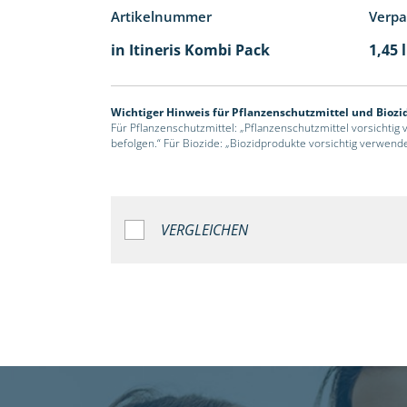
Artikelnummer
Verp
in Itineris Kombi Pack
1,45 
Wichtiger Hinweis für Pflanzenschutzmittel und Biozi
Für Pflanzenschutzmittel: „Pflanzenschutzmittel vorsichtig
befolgen.“ Für Biozide: „Biozidprodukte vorsichtig verwend
VERGLEICHEN