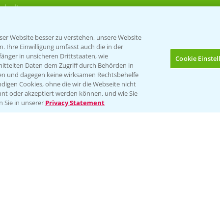
rkulturen
er Website besser zu verstehen, unsere Website
 Ihre Einwilligung umfasst auch die in der
nger in unsicheren Drittstaaten, wie
Cookie Einste
mittelten Daten dem Zugriff durch Behörden in
gen und dagegen keine wirksamen Rechtsbehelfe
digen Cookies, ohne die wir die Webseite nicht
Folgen Sie uns
nt oder akzeptiert werden können, und wie Sie
Bis zu 4 Produkte vergleichen:
(noch 4)
n Sie in unserer
Privacy Statement
Impressum
Gebrauchshinweise