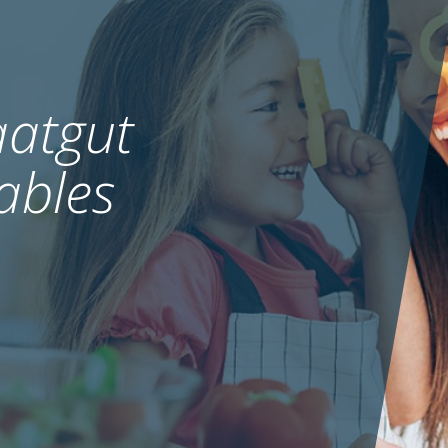
atgut
ables