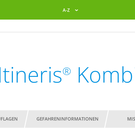
A-Z
Itineris
Komb
®
UFLAGEN
GEFAHRENINFORMATIONEN
MI