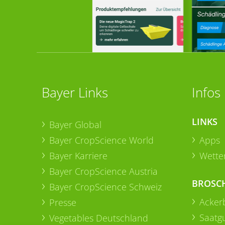
Bayer Links
Infos
LINKS
Bayer Global
Bayer CropScience World
Apps
Bayer Karriere
Wetter
Bayer CropScience Austria
BROSC
Bayer CropScience Schweiz
Acker
Presse
Saatg
Vegetables Deutschland