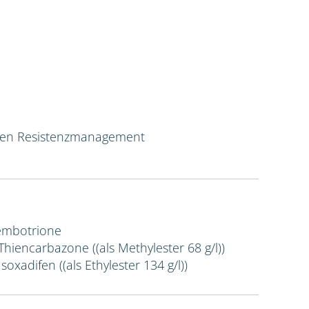
ven Resistenzmanagement
Tembotrione
 Thiencarbazone ((als Methylester 68 g/l))
Isoxadifen ((als Ethylester 134 g/l))