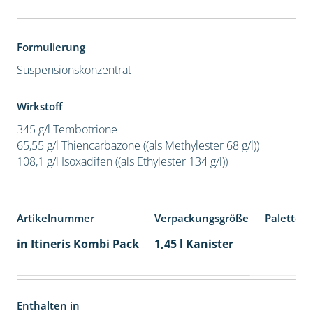
Formulierung
Suspensionskonzentrat
Wirkstoff
345 g/l Tembotrione
65,55 g/l Thiencarbazone ((als Methylester 68 g/l))
108,1 g/l Isoxadifen ((als Ethylester 134 g/l))
Artikelnummer
Verpackungsgröße
Palettene
in Itineris Kombi Pack
1,45 l Kanister
Enthalten in