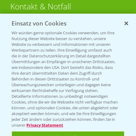
Kontakt & Notfall
Einsatz von Cookies
Beratung auf WhatsApp
T.
+49 (0)174 346 564 1
Wir würden gerne optionale Cookies verwenden, um Ihre
Nutzung dieser Website besser zu verstehen, unsere
Website zu verbessern und Informationen mit unseren
KONTAKT
Werbepartnern zu teilen. Ihre Einwilligung umfasst auch
die in der Datenschutzerklärung im Detail dargestellten
Übermittlungen an Empfänger in unsicheren Drittstaaten,
Hilfe in Notfällen
wie insbesondere den USA. Dort besteht das Risiko, dass
Ihre derart übermittelten Daten dem Zugriff durch
T.
+49 (0)214/30-20220
Behörden in diesen Drittstaaten zu Kontroll- und
Überwachungszwecken unterliegen und dagegen keine
wirksamen Rechtsbehelfe zur Verfügung stehen.
Detaillierte Informationen zu unbedingt notwendigen
Cookies, ohne die wir die Webseite nicht verfügbar machen
können, und optionalen Cookies, die unten abgelehnt oder
akzeptiert werden können, und wie Sie Ihre Einwilligungen
jeder Zeit ändern oder zurückziehen können, finden Sie in
Folgen Sie uns
unserer
Privacy Statement