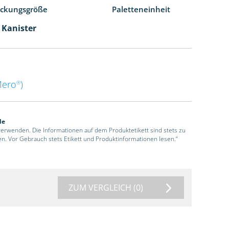
ackungsgröße
Paletteneinheit
l Kanister
Mero
)
®
de
 verwenden. Die Informationen auf dem Produktetikett sind stets zu
en. Vor Gebrauch stets Etikett und Produktinformationen lesen.“
ZUM VERGLEICH
(0)