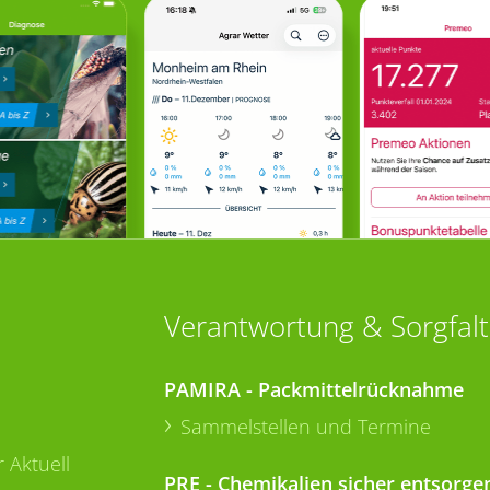
Verantwortung & Sorgfalt
PAMIRA - Packmittelrücknahme
Sammelstellen und Termine
 Aktuell
PRE - Chemikalien sicher entsorge