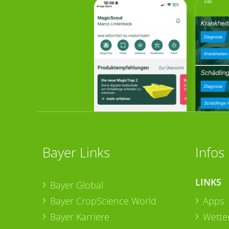
Bayer Links
Infos
LINKS
Bayer Global
Bayer CropScience World
Apps
Bayer Karriere
Wetter