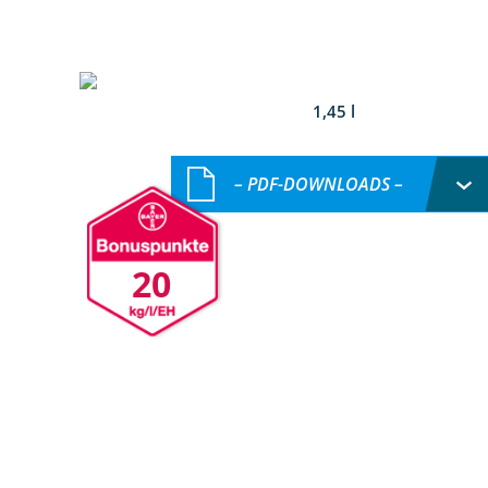
1,45 l
– PDF-DOWNLOADS –
20