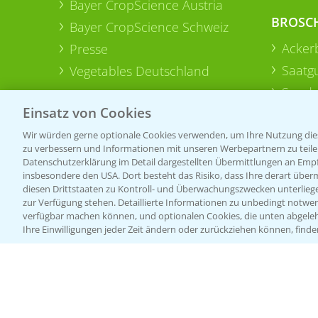
Bayer CropScience Austria
BROSC
Bayer CropScience Schweiz
Acker
Presse
Saatg
Vegetables Deutschland
Sonde
Einsatz von Cookies
Wir würden gerne optionale Cookies verwenden, um Ihre Nutzung dies
zu verbessern und Informationen mit unseren Werbepartnern zu teilen.
Datenschutzerklärung im Detail dargestellten Übermittlungen an Empfä
insbesondere den USA. Dort besteht das Risiko, dass Ihre derart über
diesen Drittstaaten zu Kontroll- und Überwachungszwecken unterlie
zur Verfügung stehen. Detaillierte Informationen zu unbedingt notwen
verfügbar machen können, und optionalen Cookies, die unten abgeleh
Ihre Einwilligungen jeder Zeit ändern oder zurückziehen können, finde