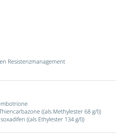
ven Resistenzmanagement
Tembotrione
 Thiencarbazone ((als Methylester 68 g/l))
Isoxadifen ((als Ethylester 134 g/l))