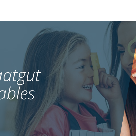
atgut
ables