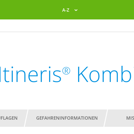
A-Z
Itineris
Komb
®
UFLAGEN
GEFAHRENINFORMATIONEN
MI