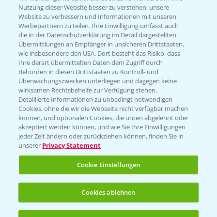
Nutzung dieser Website besser zu verstehen, unsere
Website zu verbessern und Informationen mit unseren
KONTAKT
Werbepartnern zu teilen. Ihre Einwilligung umfasst auch
die in der Datenschutzerklärung im Detail dargestellten
Übermittlungen an Empfänger in unsicheren Drittstaaten,
Hilfe in Notfällen
wie insbesondere den USA. Dort besteht das Risiko, dass
Ihre derart übermittelten Daten dem Zugriff durch
T.
+49 (0)214/30-20220
Behörden in diesen Drittstaaten zu Kontroll- und
Überwachungszwecken unterliegen und dagegen keine
wirksamen Rechtsbehelfe zur Verfügung stehen.
Detaillierte Informationen zu unbedingt notwendigen
Cookies, ohne die wir die Webseite nicht verfügbar machen
können, und optionalen Cookies, die unten abgelehnt oder
akzeptiert werden können, und wie Sie Ihre Einwilligungen
jeder Zeit ändern oder zurückziehen können, finden Sie in
Folgen Sie uns
unserer
Privacy Statement
Cookie Einstellungen
Cookies ablehnen