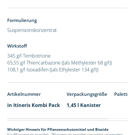
Formulierung
Suspensionskonzentrat
Wirkstoff
345 g/l Tembotrione
65,55 g/l Thiencarbazone ((als Methylester 68 g/l))
108,1 g/l Isoxadifen ((als Ethylester 134 g/l))
Artikelnummer
Verpackungsgröße
Palettene
in Itineris Kombi Pack
1,45 l Kanister
Wichtiger Hinweis für Pflanzenschutzmittel und Biozide
Für Pflanzenschutzmittel: „Pflanzenschutzmittel vorsichtig verwenden.