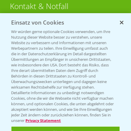
Kontakt & Notfall
Einsatz von Cookies
Beratung auf WhatsApp
T.
+49 (0)174 346 564 1
Wir würden gerne optionale Cookies verwenden, um Ihre
Nutzung dieser Website besser zu verstehen, unsere
Website zu verbessern und Informationen mit unseren
KONTAKT
Werbepartnern zu teilen. Ihre Einwilligung umfasst auch
die in der Datenschutzerklärung im Detail dargestellten
Übermittlungen an Empfänger in unsicheren Drittstaaten,
Hilfe in Notfällen
wie insbesondere den USA. Dort besteht das Risiko, dass
Ihre derart übermittelten Daten dem Zugriff durch
T.
+49 (0)214/30-20220
Behörden in diesen Drittstaaten zu Kontroll- und
Überwachungszwecken unterliegen und dagegen keine
wirksamen Rechtsbehelfe zur Verfügung stehen.
Detaillierte Informationen zu unbedingt notwendigen
Cookies, ohne die wir die Webseite nicht verfügbar machen
können, und optionalen Cookies, die unten abgelehnt oder
akzeptiert werden können, und wie Sie Ihre Einwilligungen
jeder Zeit ändern oder zurückziehen können, finden Sie in
Folgen Sie uns
unserer
Privacy Statement