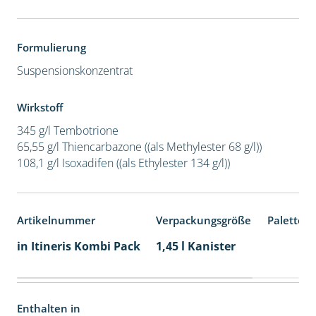
Formulierung
Suspensionskonzentrat
Wirkstoff
345 g/l Tembotrione
65,55 g/l Thiencarbazone ((als Methylester 68 g/l))
108,1 g/l Isoxadifen ((als Ethylester 134 g/l))
Artikelnummer
Verpackungsgröße
Palettene
in Itineris Kombi Pack
1,45 l Kanister
Enthalten in