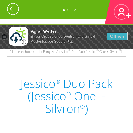
A-Z
Agrar Wetter
Öffnen
Bayer CropScience Deutschland GmbH
Kostenlos bei Google Play
®
®
®
Pflanzenschutzmittel / Fungizid / Jessico
Duo Pack (Jessico
One + Silvron
)
Jessico
Duo Pack
®
(Jessico
One +
®
Silvron
)
®