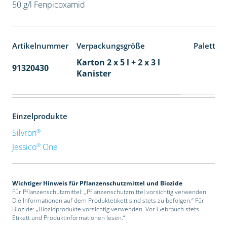
50 g/l Fenpicoxamid
Artikelnummer
Verpackungsgröße
Paletten
Karton 2 x 5 l + 2 x 3 l
91320430
40
Kanister
Einzelprodukte
®
Silvron
®
Jessico
One
Wichtiger Hinweis für Pflanzenschutzmittel und Biozide
Für Pflanzenschutzmittel: „Pflanzenschutzmittel vorsichtig verwenden.
Die Informationen auf dem Produktetikett sind stets zu befolgen.“ Für
Biozide: „Biozidprodukte vorsichtig verwenden. Vor Gebrauch stets
Etikett und Produktinformationen lesen.“