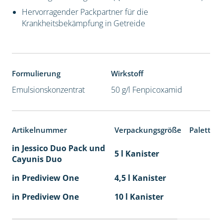
Hervorragender Packpartner für die
Krankheitsbekämpfung in Getreide
Formulierung
Wirkstoff
Emulsionskonzentrat
50 g/l Fenpicoxamid
Artikelnummer
Verpackungsgröße
Paletten
in Jessico Duo Pack und
5 l Kanister
Cayunis Duo
in Prediview One
4,5 l Kanister
in Prediview One
10 l Kanister