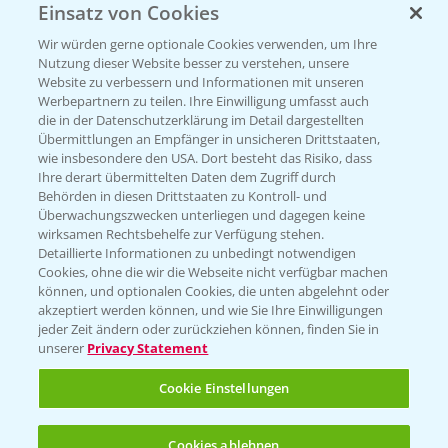
Einsatz von Cookies
Beratung auf WhatsApp
T.
+49 (0)174 346 564 1
Wir würden gerne optionale Cookies verwenden, um Ihre
Nutzung dieser Website besser zu verstehen, unsere
Website zu verbessern und Informationen mit unseren
KONTAKT
Werbepartnern zu teilen. Ihre Einwilligung umfasst auch
die in der Datenschutzerklärung im Detail dargestellten
Übermittlungen an Empfänger in unsicheren Drittstaaten,
Hilfe in Notfällen
wie insbesondere den USA. Dort besteht das Risiko, dass
Ihre derart übermittelten Daten dem Zugriff durch
T.
+49 (0)214/30-20220
Behörden in diesen Drittstaaten zu Kontroll- und
Überwachungszwecken unterliegen und dagegen keine
wirksamen Rechtsbehelfe zur Verfügung stehen.
Detaillierte Informationen zu unbedingt notwendigen
Cookies, ohne die wir die Webseite nicht verfügbar machen
können, und optionalen Cookies, die unten abgelehnt oder
akzeptiert werden können, und wie Sie Ihre Einwilligungen
jeder Zeit ändern oder zurückziehen können, finden Sie in
Folgen Sie uns
unserer
Privacy Statement
Cookie Einstellungen
Cookies ablehnen