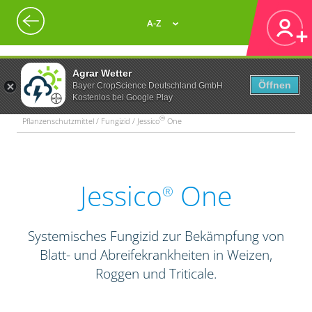
A-Z
Agrar Wetter
Öffnen
Bayer CropScience Deutschland GmbH
Kostenlos bei Google Play
®
Pflanzenschutzmittel / Fungizid / Jessico
One
Jessico
One
®
Systemisches Fungizid zur Bekämpfung von
Blatt- und Abreifekrankheiten in Weizen,
Roggen und Triticale.