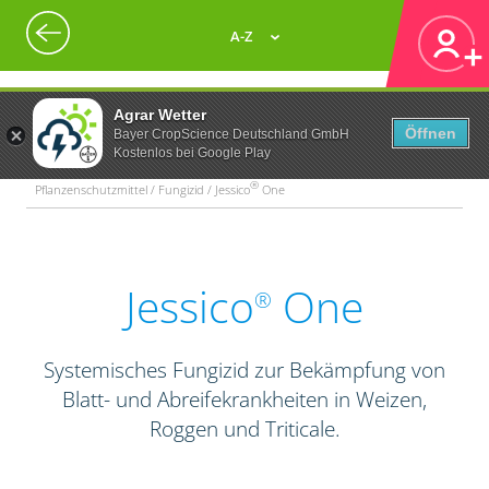
A-Z
Agrar Wetter
Öffnen
Bayer CropScience Deutschland GmbH
Kostenlos bei Google Play
®
Pflanzenschutzmittel / Fungizid / Jessico
One
Jessico
One
®
Systemisches Fungizid zur Bekämpfung von
Blatt- und Abreifekrankheiten in Weizen,
Roggen und Triticale.