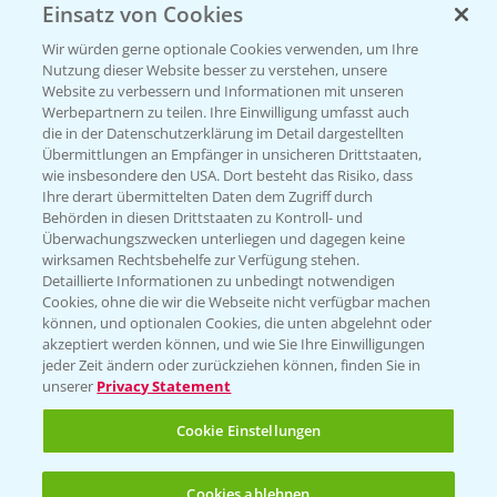
Einsatz von Cookies
Beratung auf WhatsApp
T.
+49 (0)174 346 564 1
Wir würden gerne optionale Cookies verwenden, um Ihre
Nutzung dieser Website besser zu verstehen, unsere
Website zu verbessern und Informationen mit unseren
KONTAKT
Werbepartnern zu teilen. Ihre Einwilligung umfasst auch
die in der Datenschutzerklärung im Detail dargestellten
Übermittlungen an Empfänger in unsicheren Drittstaaten,
Hilfe in Notfällen
wie insbesondere den USA. Dort besteht das Risiko, dass
Ihre derart übermittelten Daten dem Zugriff durch
T.
+49 (0)214/30-20220
Behörden in diesen Drittstaaten zu Kontroll- und
Überwachungszwecken unterliegen und dagegen keine
wirksamen Rechtsbehelfe zur Verfügung stehen.
Detaillierte Informationen zu unbedingt notwendigen
Cookies, ohne die wir die Webseite nicht verfügbar machen
können, und optionalen Cookies, die unten abgelehnt oder
akzeptiert werden können, und wie Sie Ihre Einwilligungen
jeder Zeit ändern oder zurückziehen können, finden Sie in
Folgen Sie uns
unserer
Privacy Statement
Cookie Einstellungen
Cookies ablehnen