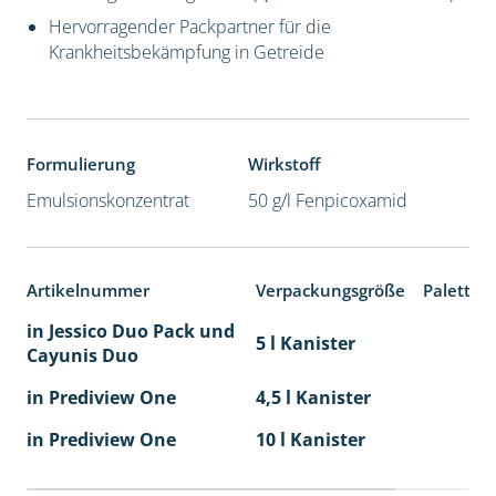
Hervorragender Packpartner für die
Krankheitsbekämpfung in Getreide
Formulierung
Wirkstoff
Emulsionskonzentrat
50 g/l Fenpicoxamid
Artikelnummer
Verpackungsgröße
Paletten
in Jessico Duo Pack und
5 l Kanister
Cayunis Duo
in Prediview One
4,5 l Kanister
in Prediview One
10 l Kanister