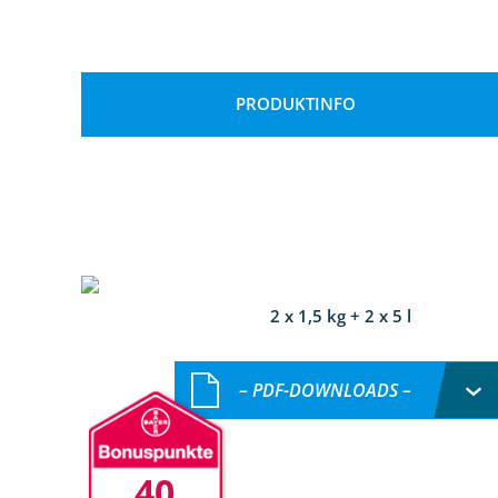
PRODUKTINFO
2 x 1,5 kg + 2 x 5 l
– PDF-DOWNLOADS –
40