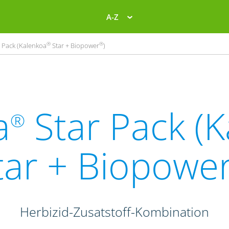
A-Z
®
®
 Pack (Kalenkoa
Star + Biopower
)
a
Star Pack (
®
tar + Biopowe
Herbizid-Zusatstoff-Kombination