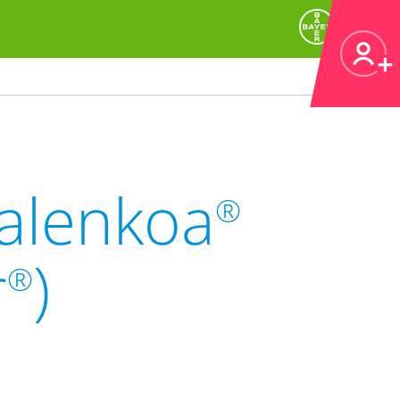
Kalenkoa
®
r
)
®