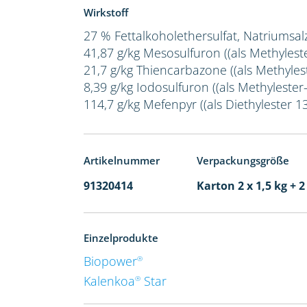
Wirkstoff
27 % Fettalkoholethersulfat, Natriumsal
41,87 g/kg Mesosulfuron ((als Methylest
21,7 g/kg Thiencarbazone ((als Methylest
8,39 g/kg Iodosulfuron ((als Methylester-
114,7 g/kg Mefenpyr ((als Diethylester 1
Artikelnummer
Verpackungsgröße
91320414
Karton 2 x 1,5 kg + 2
Einzelprodukte
Biopower
®
Kalenkoa
Star
®