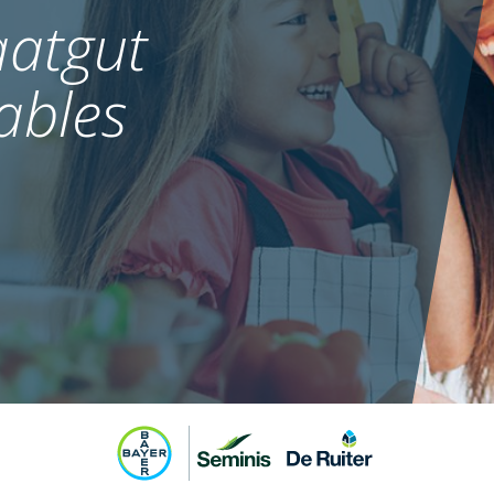
atgut
ables