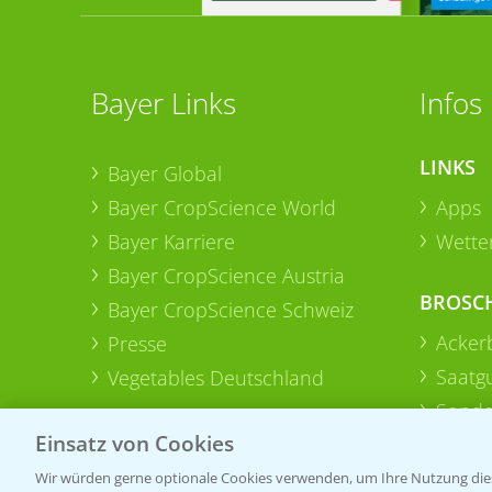
Bayer Links
Infos
LINKS
Bayer Global
Bayer CropScience World
Apps
Bayer Karriere
Wetter
Bayer CropScience Austria
BROSC
Bayer CropScience Schweiz
Acker
Presse
Saatg
Vegetables Deutschland
Sonde
Einsatz von Cookies
Wir würden gerne optionale Cookies verwenden, um Ihre Nutzung dies