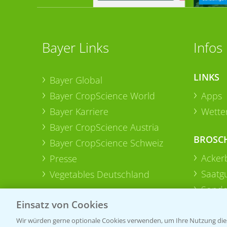
Bayer Links
Infos
LINKS
Bayer Global
Bayer CropScience World
Apps
Bayer Karriere
Wetter
Bayer CropScience Austria
BROSC
Bayer CropScience Schweiz
Acker
Presse
Saatg
Vegetables Deutschland
Sonde
Einsatz von Cookies
Wir würden gerne optionale Cookies verwenden, um Ihre Nutzung dies