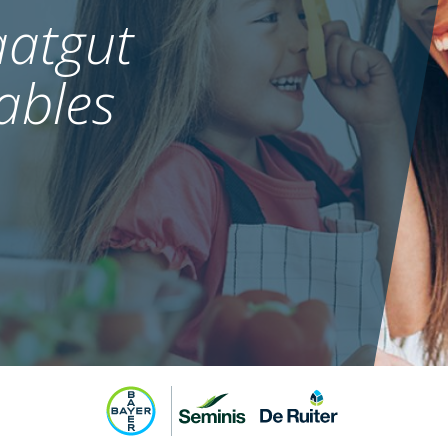
atgut
ables