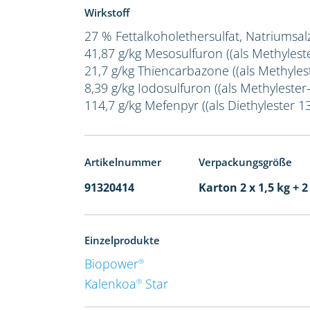
Wirkstoff
27 % Fettalkoholethersulfat, Natriumsal
41,87 g/kg Mesosulfuron ((als Methylest
21,7 g/kg Thiencarbazone ((als Methylest
8,39 g/kg Iodosulfuron ((als Methylester-
114,7 g/kg Mefenpyr ((als Diethylester 1
Artikelnummer
Verpackungsgröße
91320414
Karton 2 x 1,5 kg + 2
Einzelprodukte
Biopower
®
Kalenkoa
Star
®