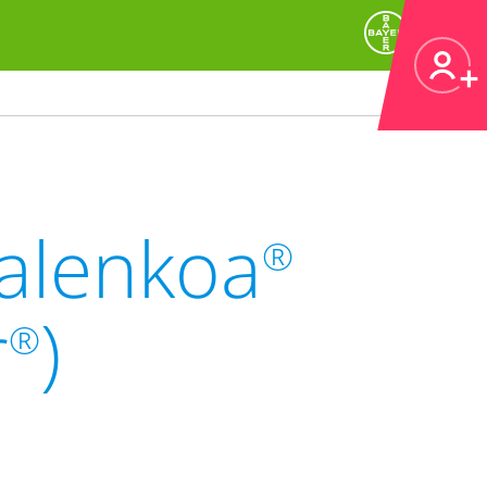
Kalenkoa
®
r
)
®