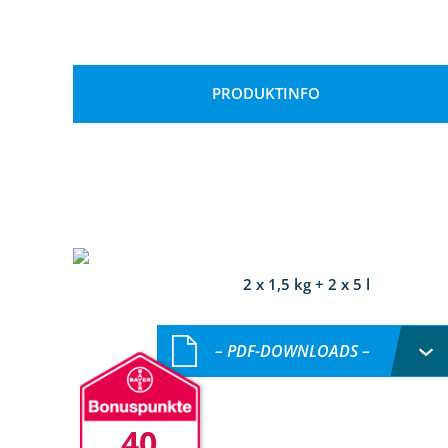
PRODUKTINFO
2 x 1,5 kg + 2 x 5 l
– PDF-DOWNLOADS –
40