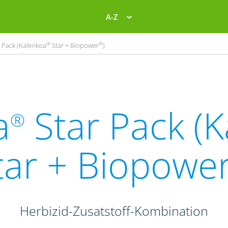
A-Z
®
®
 Pack (Kalenkoa
Star + Biopower
)
a
Star Pack (
®
tar + Biopowe
Herbizid-Zusatstoff-Kombination