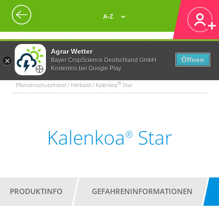
A-Z
Agrar Wetter
Öffnen
Bayer CropScience Deutschland GmbH
Kostenlos bei Google Play
®
Pflanzenschutzmittel / Herbizid / Kalenkoa
Star
Kalenkoa
Star
®
PRODUKTINFO
GEFAHRENINFORMATIONEN