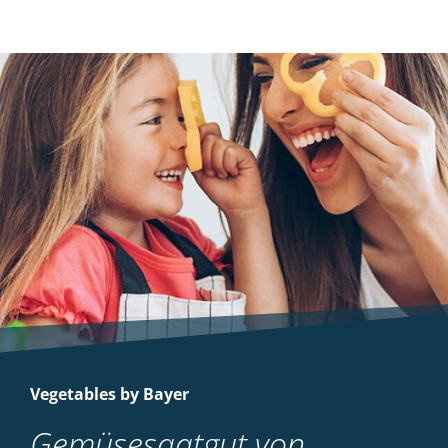
Arten und einjährigen zweikeimblättrigen
Unkräutern in Wintergetreide
(Winterweichweizen, -triticale, -roggen
und Dinkel) und Sommergetreide
(Sommerweichweizen, -gerste und -
hartweizen)
MEHR
Vegetables by Bayer
Gemüsesaatgut von