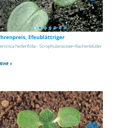
hrenpreis, Efeublättriger
eronica hederifolia - Scrophulariaceae=Rachenblütler
MEHR