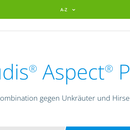
A-Z
dis
Aspect
P
®
®
kombination gegen Unkräuter und Hirse