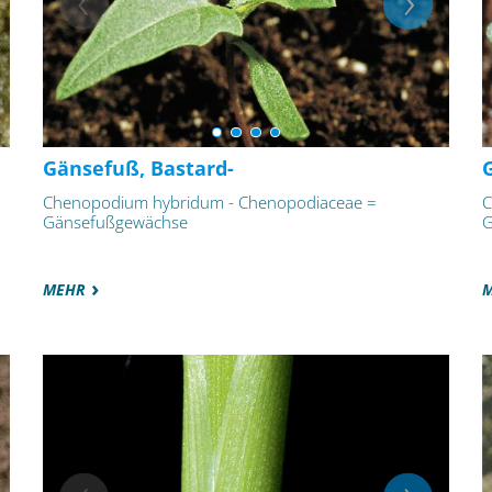
Gänsefuß, Bastard-
Chenopodium hybridum - Chenopodiaceae =
C
Gänsefußgewächse
G
MEHR