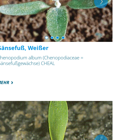
Gänsefuß, Weißer
henopodium album (Chenopodiaceae =
änsefußgewächse) CHEAL
MEHR