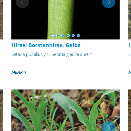
Hirse; Borstenhirse, Gelbe
H
Setaria pumila, Syn.: Setaria glauca auct.*
S
MEHR