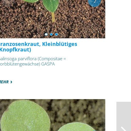
Franzosenkraut, Kleinblütiges
(Knopfkraut)
alinsoga parviflora (Compositae =
orbblütengewächse) GASPA
MEHR