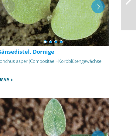
Gänsedistel, Dornige
onchus asper (Compositae =Korbblütengewächse
MEHR