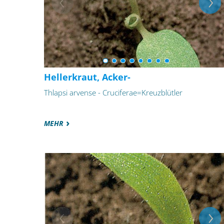
Hellerkraut, Acker-
Thlapsi arvense - Cruciferae=Kreuzblütler
MEHR