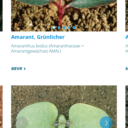
Amarant, Grünlicher
Amaranthus lividus (Amaranthaceae =
A
Amarantgewächse) AMALI
A
MEHR