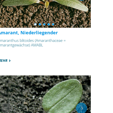
Amarant, Niederliegender
maranthus blitoides (Amaranthaceae =
marantgewächse) AMABL
MEHR