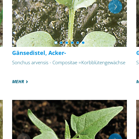
Gänsedistel, Acker-
Sonchus arvensis - Compositae =Korbblütengewächse
S
MEHR