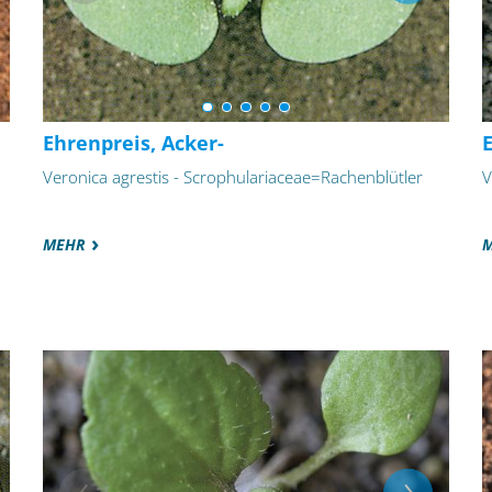
Ehrenpreis, Acker-
E
Veronica agrestis - Scrophulariaceae=Rachenblütler
V
MEHR