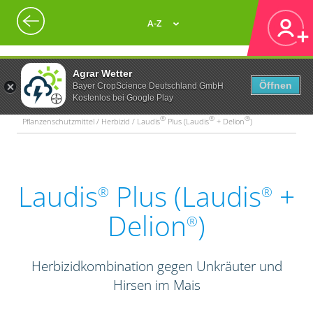
A-Z
Agrar Wetter
Öffnen
Bayer CropScience Deutschland GmbH
Kostenlos bei Google Play
®
®
®
Pflanzenschutzmittel / Herbizid / Laudis
Plus (Laudis
+ Delion
)
Laudis
Plus (Laudis
+
®
®
Delion
)
®
Herbizidkombination gegen Unkräuter und
Hirsen im Mais