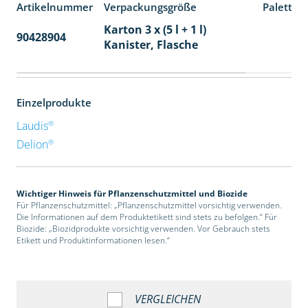
Artikelnummer
Verpackungsgröße
Paletten
Karton 3 x (5 l + 1 l)
90428904
32
Kanister, Flasche
Einzelprodukte
®
Laudis
®
Delion
Wichtiger Hinweis für Pflanzenschutzmittel und Biozide
Für Pflanzenschutzmittel: „Pflanzenschutzmittel vorsichtig verwenden.
Die Informationen auf dem Produktetikett sind stets zu befolgen.“ Für
Biozide: „Biozidprodukte vorsichtig verwenden. Vor Gebrauch stets
Etikett und Produktinformationen lesen.“
VERGLEICHEN