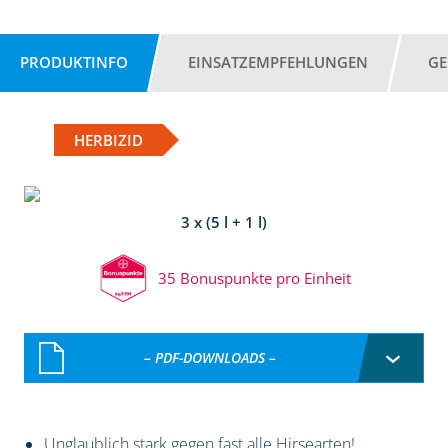
PRODUKTINFO
EINSATZEMPFEHLUNGEN
GE
HERBIZID
3 x (5 l + 1 l)
35 Bonuspunkte pro Einheit
– PDF-DOWNLOADS –
Unglaublich stark gegen fast alle Hirsearten!