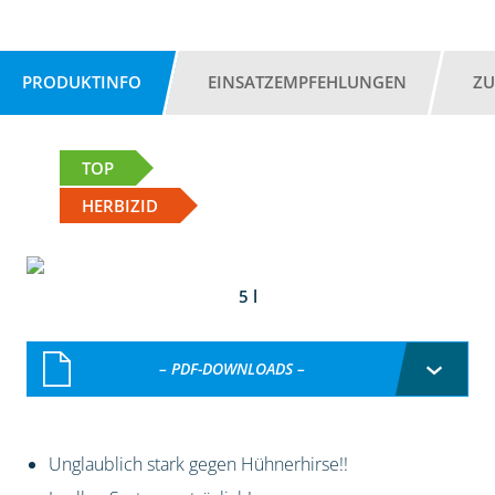
PRODUKTINFO
EINSATZEMPFEHLUNGEN
ZU
TOP
HERBIZID
5 l
– PDF-DOWNLOADS –
Unglaublich stark gegen Hühnerhirse!!