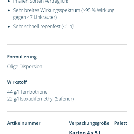
In allen Sorten verträglich!
Sehr breites Wirkungsspektrum (>95 % Wirkung
gegen 47 Unkräuter)
Sehr schnell regenfest (<1 h)!
Formulierung
Ölige Dispersion
Wirkstoff
44 g/l Tembotrione
22 g/l Isoxadifen-ethyl (Safener)
Artikelnummer
Verpackungsgröße
Paletten
Karton 4 x 5 l