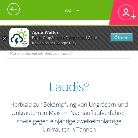
A-Z
Agrar Wetter
Öffnen
Bayer CropScience Deutschland GmbH
Kostenlos bei Google Play
®
Pflanzenschutzmittel / Herbizid / Laudis
Laudis
®
Herbizid zur Bekämpfung von Ungräsern und
Unkräutern in Mais im Nachauflaufverfahren
sowie gegen einjährige zweikeimblättrige
Unkräuter in Tannen