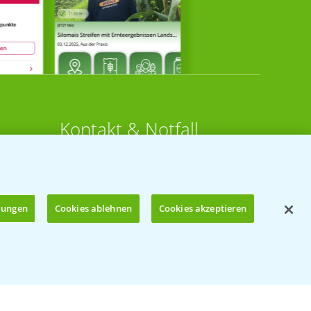
Kontakt & Notfall
Beratung auf WhatsApp
T.
+49 (0)174 346 564 1
llungen
Cookies ablehnen
Cookies akzeptieren
KONTAKT
n
Hilfe in Notfällen
Öffnen
T.
+49 (0)214/30-20220