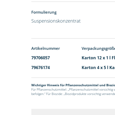
Formulierung
Suspensionskonzentrat
Artikelnummer
Verpackungsgröß
79706057
Karton 12 x 1 l 
79676174
Karton 4 x 5 l K
Wichtiger Hinweis für Pflanzenschutzmittel und Biozi
Für Pflanzenschutzmittel: „Pflanzenschutzmittel vorsichtig
befolgen.“ Für Biozide: „Biozidprodukte vorsichtig verwend