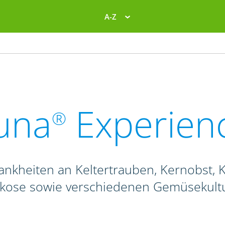
A-Z
una
Experien
®
ankheiten an Keltertrauben, Kernobst, K
ikose sowie verschiedenen Gemüsekult