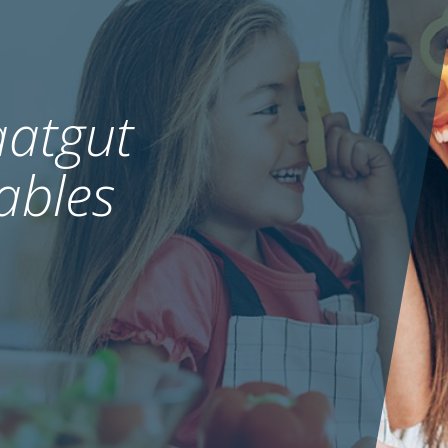
atgut
ables