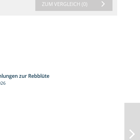
ZUM VERGLEICH
(0)
lungen zur Rebblüte
3:48
026