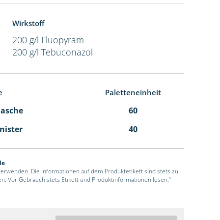
Wirkstoff
200 g/l Fluopyram
200 g/l Tebuconazol
e
Paletteneinheit
Flasche
60
anister
40
de
 verwenden. Die Informationen auf dem Produktetikett sind stets zu
en. Vor Gebrauch stets Etikett und Produktinformationen lesen.“