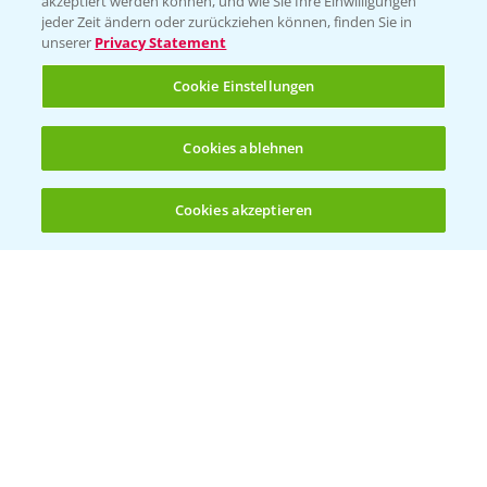
akzeptiert werden können, und wie Sie Ihre Einwilligungen
Ackerbau
jeder Zeit ändern oder zurückziehen können, finden Sie in
unserer
Privacy Statement
Saatgut
Sonderkulturen
Cookie Einstellungen
Verantwortung & Sorgfalt
Cookies ablehnen
PAMIRA - Packmittelrücknahme
Cookies akzeptieren
Öffnen
Bis zu 4 Produkte vergleichen:
(noch 4)
Sammelstellen und Termine
PRE - Chemikalien sicher entsorgen
Sammelstellen und Termine
Kontakt & Notfall
Beratung auf WhatsApp