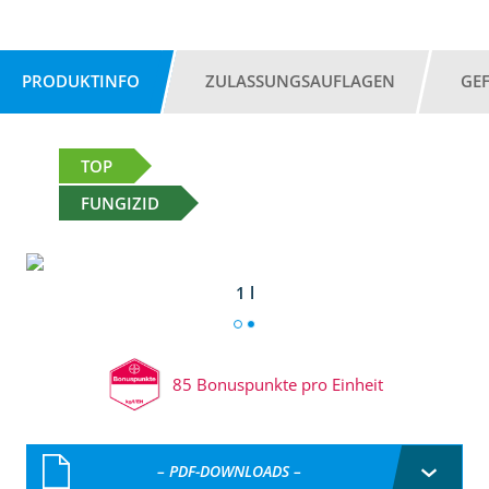
PRODUKTINFO
ZULASSUNGSAUFLAGEN
GE
TOP
FUNGIZID
1 l
85 Bonuspunkte pro Einheit
– PDF-DOWNLOADS –