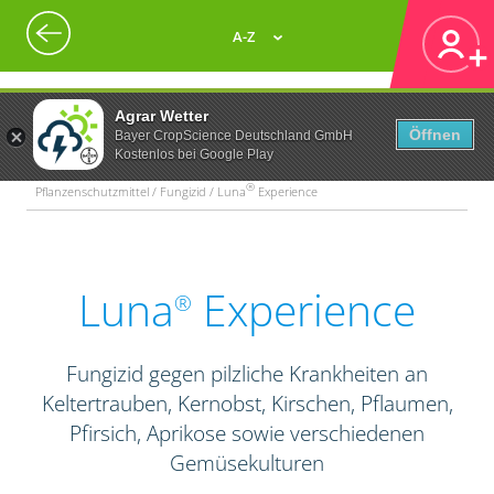
A-Z
Agrar Wetter
Öffnen
Bayer CropScience Deutschland GmbH
Kostenlos bei Google Play
®
Pflanzenschutzmittel / Fungizid / Luna
Experience
Luna
Experience
®
Fungizid gegen pilzliche Krankheiten an
Keltertrauben, Kernobst, Kirschen, Pflaumen,
Pfirsich, Aprikose sowie verschiedenen
Gemüsekulturen