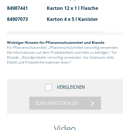
84987441
Karton 12 x 1 l Flasche
60
84907073
Karton 4 x 5 l Kanister
40
Wichtiger Hinweis für Pflanzenschutzmittel und Biozide
Für Pflanzenschutzmittel: „Pflanzenschutzmittel vorsichtig verwenden.
Die Informationen auf dem Produktetikett sind stets zu befolgen.“ Für
Biozide: „Biozidprodukte vorsichtig verwenden. Vor Gebrauch stets
Etikett und Produktinformationen lesen.“
VERGLEICHEN
ZUM VERGLEICH
(0)
Video