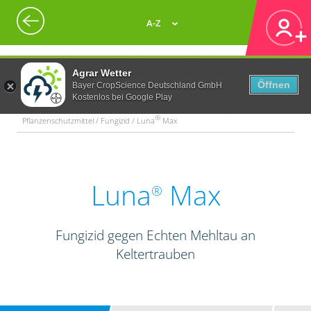
A-Z
Agrar Wetter
Öffnen
Bayer CropScience Deutschland GmbH
Kostenlos bei Google Play
®
Pflanzenschutzmittel / Fungizid / Luna
Max
Luna
Max
®
Fungizid gegen Echten Mehltau an
Keltertrauben