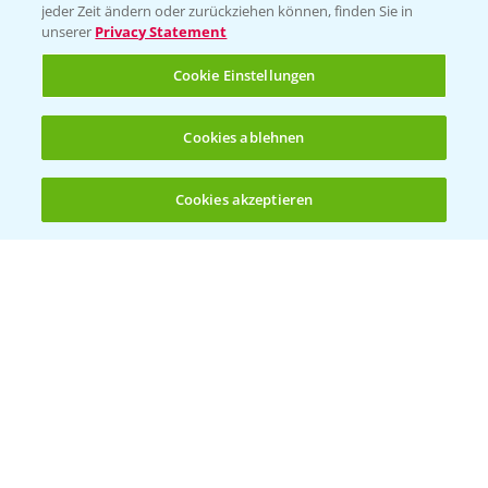
jeder Zeit ändern oder zurückziehen können, finden Sie in
Sammelstellen und Termine
unserer
Privacy Statement
Cookie Einstellungen
Kontakt & Notfall
Cookies ablehnen
Beratung auf WhatsApp
T.
+49 (0)174 346 564 1
Cookies akzeptieren
Öffnen
Bis zu 4 Produkte vergleichen:
(noch 4)
KONTAKT
Hilfe in Notfällen
T.
+49 (0)214/30-20220