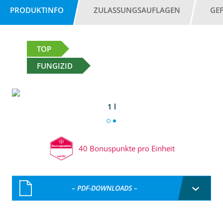
PRODUKTINFO
ZULASSUNGSAUFLAGEN
GE
TOP
FUNGIZID
1 l
40 Bonuspunkte pro Einheit
– PDF-DOWNLOADS –