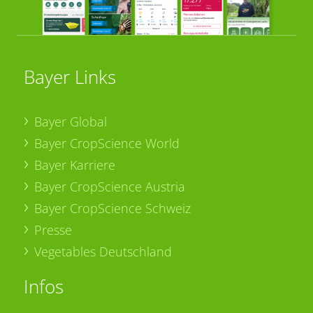
Bayer Links
Bayer Global
Bayer CropScience World
Bayer Karriere
Bayer CropScience Austria
Bayer CropScience Schweiz
Presse
Vegetables Deutschland
Infos