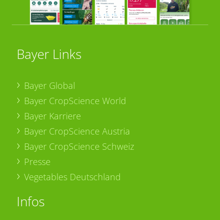
Bayer Links
Bayer Global
Bayer CropScience World
Bayer Karriere
Bayer CropScience Austria
Bayer CropScience Schweiz
Presse
Vegetables Deutschland
Infos