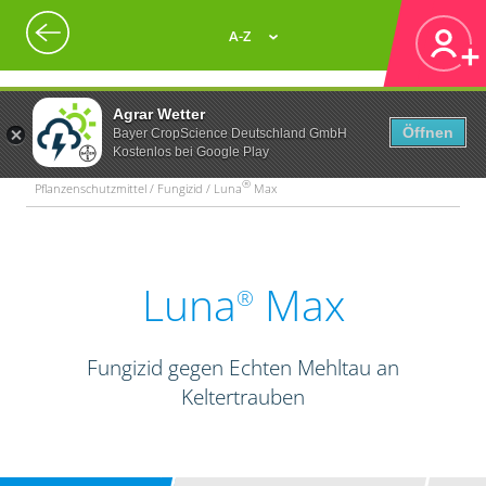
A-Z
Agrar Wetter
Öffnen
Bayer CropScience Deutschland GmbH
Kostenlos bei Google Play
®
Pflanzenschutzmittel / Fungizid / Luna
Max
Luna
Max
®
Fungizid gegen Echten Mehltau an
Keltertrauben