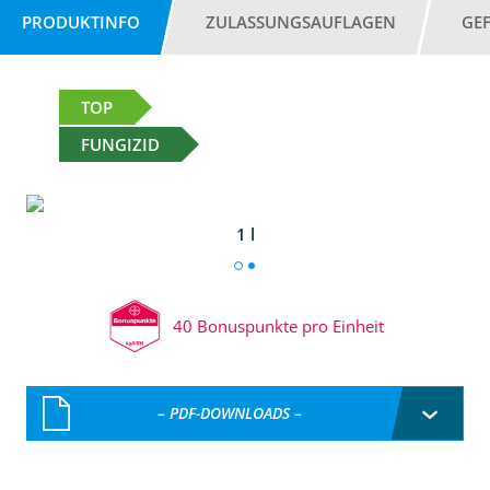
PRODUKTINFO
ZULASSUNGSAUFLAGEN
GE
TOP
FUNGIZID
1 l
40 Bonuspunkte pro Einheit
– PDF-DOWNLOADS –