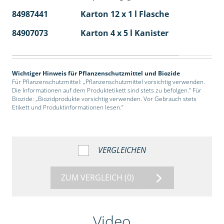
84987441
Karton 12 x 1 l Flasche
60
84907073
Karton 4 x 5 l Kanister
40
Wichtiger Hinweis für Pflanzenschutzmittel und Biozide
Für Pflanzenschutzmittel: „Pflanzenschutzmittel vorsichtig verwenden.
Die Informationen auf dem Produktetikett sind stets zu befolgen.“ Für
Biozide: „Biozidprodukte vorsichtig verwenden. Vor Gebrauch stets
Etikett und Produktinformationen lesen.“
VERGLEICHEN
ZUM VERGLEICH
(0)
Video