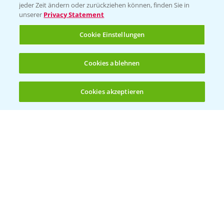
jeder Zeit ändern oder zurückziehen können, finden Sie in
Sammelstellen und Termine
unserer
Privacy Statement
Cookie Einstellungen
Kontakt & Notfall
Cookies ablehnen
Beratung auf WhatsApp
T.
+49 (0)174 346 564 1
Cookies akzeptieren
Öffnen
Bis zu 4 Produkte vergleichen:
(noch 4)
KONTAKT
Hilfe in Notfällen
T.
+49 (0)214/30-20220