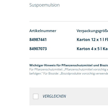
Suspoemulsion
Artikelnummer
Verpackungsgröß
84987441
Karton 12 x 1 l 
84907073
Karton 4 x 5 l K
Wichtiger Hinweis für Pflanzenschutzmittel und Biozi
Für Pflanzenschutzmittel: „Pflanzenschutzmittel vorsichtig
befolgen.“ Für Biozide: „Biozidprodukte vorsichtig verwend
VERGLEICHEN