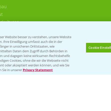
bau
ut
rkulturen
er Website besser zu verstehen, unsere Website
 Ihre Einwilligung umfasst auch die in der
nger in unsicheren Drittstaaten, wie
Cookie Einste
mittelten Daten dem Zugriff durch Behörden in
gen und dagegen keine wirksamen Rechtsbehelfe
digen Cookies, ohne die wir die Webseite nicht
Folgen Sie uns
nt oder akzeptiert werden können, und wie Sie
Bis zu 4 Produkte vergleichen:
(noch 4)
n Sie in unserer
Privacy Statement