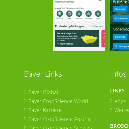
Bayer Links
Infos
LINKS
Bayer Global
Bayer CropScience World
Apps
Bayer Karriere
Wetter
Bayer CropScience Austria
BROSC
Bayer CropScience Schweiz