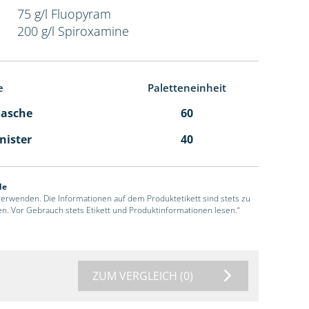
75 g/l Fluopyram
200 g/l Spiroxamine
e
Paletteneinheit
Flasche
60
anister
40
de
 verwenden. Die Informationen auf dem Produktetikett sind stets zu
en. Vor Gebrauch stets Etikett und Produktinformationen lesen.“
ZUM VERGLEICH
(0)