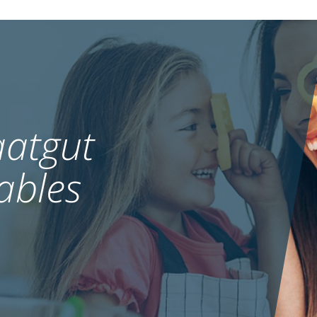
atgut
ables