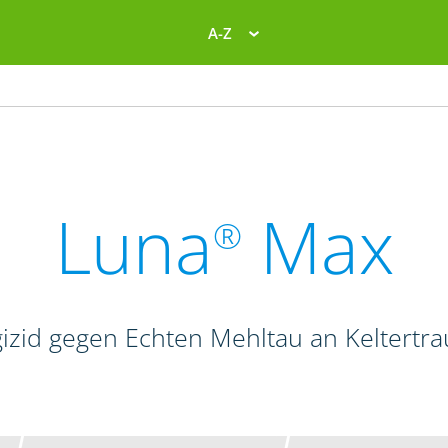
A-Z
Luna
Max
®
izid gegen Echten Mehltau an Keltertr