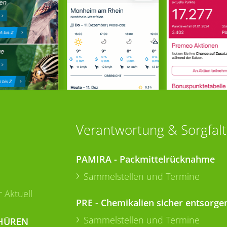
Verantwortung & Sorgfalt
PAMIRA - Packmittelrücknahme
Sammelstellen und Termine
 Aktuell
PRE - Chemikalien sicher entsorge
Sammelstellen und Termine
HÜREN