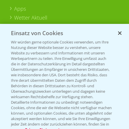
Apps
Wetter Aktuell
Einsatz von Cookies
BROSCHÜREN
Wir würden gerne optionale Cookies verwenden, um Ihre
Ackerbau
Nutzung dieser Website besser zu verstehen, unsere
Saatgut
Website zu verbessern und Informationen mit unseren
Werbepartnern zu teilen. Ihre Einwilligung umfasst auch
Sonderkulturen
die in der Datenschutzerklärung im Detail dargestellten
Übermittlungen an Empfänger in unsicheren Drittstaaten,
Verantwortung & Sorgfalt
wie insbesondere den USA. Dort besteht das Risiko, dass
Ihre derart übermittelten Daten dem Zugriff durch
Behörden in diesen Drittstaaten zu Kontroll- und
Überwachungszwecken unterliegen und dagegen keine
PAMIRA - Packmittelrücknahme
wirksamen Rechtsbehelfe zur Verfügung stehen.
Sammelstellen und Termine
Detaillierte Informationen zu unbedingt notwendigen
Cookies, ohne die wir die Webseite nicht verfügbar machen
können, und optionalen Cookies, die unten abgelehnt oder
PRE - Chemikalien sicher entsorgen
akzeptiert werden können, und wie Sie Ihre Einwilligungen
jeder Zeit ändern oder zurückziehen können, finden Sie in
Sammelstellen und Termine