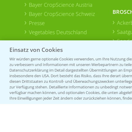
Bayer CropScience Austria
BROSC
Bayer CropScience Schweiz
Acker
Presse
Saatg
Vegetables Deutschland
Sonde
Einsatz von Cookies
Wir würden gerne optionale Cookies verwenden, um Ihre Nutzung dies
zu verbessern und Informationen mit unseren Werbepartnern zu teilen.
Datenschutzerklärung im Detail dargestellten Übermittlungen an Empfä
insbesondere den USA. Dort besteht das Risiko, dass Ihre derart über
diesen Drittstaaten zu Kontroll- und Überwachungszwecken unterlie
zur Verfügung stehen. Detaillierte Informationen zu unbedingt notwen
verfügbar machen können, und optionalen Cookies, die unten abgeleh
Ihre Einwilligungen jeder Zeit ändern oder zurückziehen können, finde