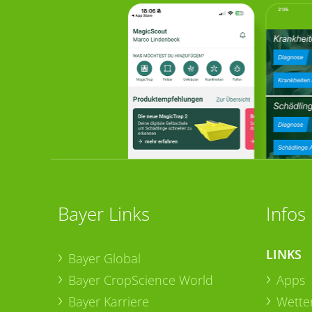
Bayer Links
Infos
LINKS
Bayer Global
Bayer CropScience World
Apps
Bayer Karriere
Wetter