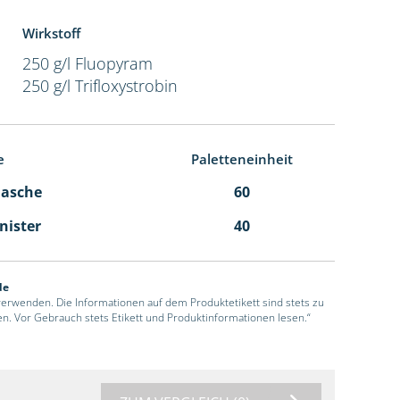
Wirkstoff
250 g/l Fluopyram
250 g/l Trifloxystrobin
e
Paletteneinheit
Flasche
60
anister
40
de
 verwenden. Die Informationen auf dem Produktetikett sind stets zu
en. Vor Gebrauch stets Etikett und Produktinformationen lesen.“