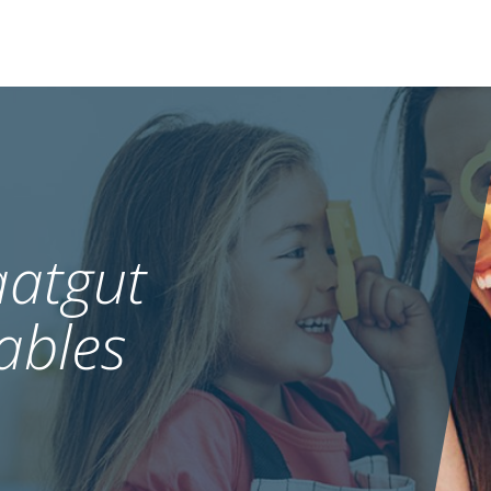
atgut
ables