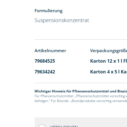
Formulierung
Suspensionskonzentrat
Artikelnummer
Verpackungsgröß
79684525
Karton 12 x 1 l 
79634242
Karton 4 x 5 l K
Wichtiger Hinweis für Pflanzenschutzmittel und Biozi
Für Pflanzenschutzmittel: „Pflanzenschutzmittel vorsichtig
befolgen.“ Für Biozide: „Biozidprodukte vorsichtig verwend