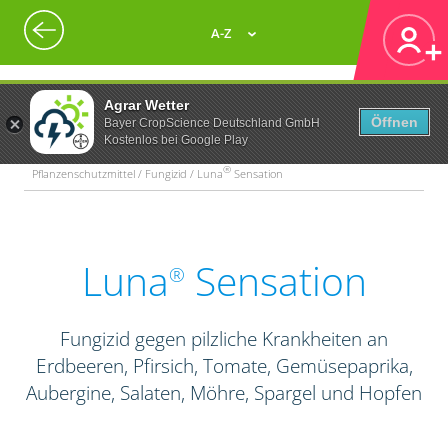
A-Z
Agrar Wetter
Öffnen
Bayer CropScience Deutschland GmbH
Kostenlos bei Google Play
®
Pflanzenschutzmittel / Fungizid / Luna
Sensation
Luna
Sensation
®
Fungizid gegen pilzliche Krankheiten an
Erdbeeren, Pfirsich, Tomate, Gemüsepaprika,
Aubergine, Salaten, Möhre, Spargel und Hopfen