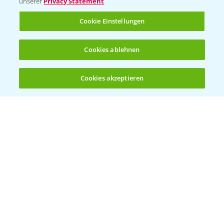
unserer
Privacy Statement
Cookie Einstellungen
Kontakt & Notfall
Cookies ablehnen
Beratung auf WhatsApp
T.
+49 (0)174 346 564 1
Cookies akzeptieren
Öffnen
Bis zu 4 Produkte vergleichen:
(noch 4)
KONTAKT
Hilfe in Notfällen
T.
+49 (0)214/30-20220