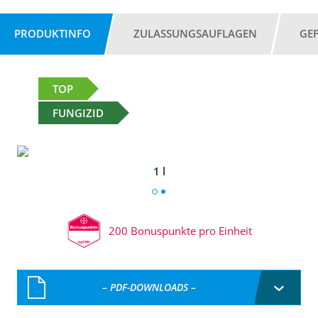
PRODUKTINFO
ZULASSUNGSAUFLAGEN
GE
TOP
FUNGIZID
1 l
200 Bonuspunkte pro Einheit
– PDF-DOWNLOADS –