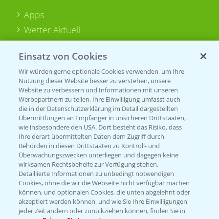
Apps
Wetter Aktuell
Einsatz von Cookies
BROSCHÜREN
Wir würden gerne optionale Cookies verwenden, um Ihre
Ackerbau
Nutzung dieser Website besser zu verstehen, unsere
Saatgut
Website zu verbessern und Informationen mit unseren
Werbepartnern zu teilen. Ihre Einwilligung umfasst auch
Sonderkulturen
die in der Datenschutzerklärung im Detail dargestellten
Übermittlungen an Empfänger in unsicheren Drittstaaten,
Verantwortung & Sorgfalt
wie insbesondere den USA. Dort besteht das Risiko, dass
Ihre derart übermittelten Daten dem Zugriff durch
Behörden in diesen Drittstaaten zu Kontroll- und
Überwachungszwecken unterliegen und dagegen keine
PAMIRA - Packmittelrücknahme
wirksamen Rechtsbehelfe zur Verfügung stehen.
Sammelstellen und Termine
Detaillierte Informationen zu unbedingt notwendigen
Cookies, ohne die wir die Webseite nicht verfügbar machen
können, und optionalen Cookies, die unten abgelehnt oder
PRE - Chemikalien sicher entsorgen
akzeptiert werden können, und wie Sie Ihre Einwilligungen
jeder Zeit ändern oder zurückziehen können, finden Sie in
Sammelstellen und Termine