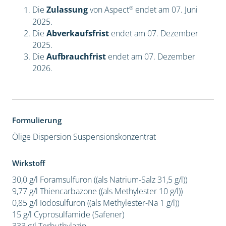
®
Die
Zulassung
von Aspect
endet am 07. Juni
2025.
Die
Abverkaufsfrist
endet am 07. Dezember
2025.
Die
Aufbrauchfrist
endet am 07. Dezember
2026.
Formulierung
Ölige Dispersion
Suspensionskonzentrat
Wirkstoff
30,0 g/l Foramsulfuron ((als Natrium-Salz 31,5 g/l))
9,77 g/l Thiencarbazone ((als Methylester 10 g/l))
0,85 g/l Iodosulfuron ((als Methylester-Na 1 g/l))
15 g/l Cyprosulfamide (Safener)
333 g/l Terbuthylazin