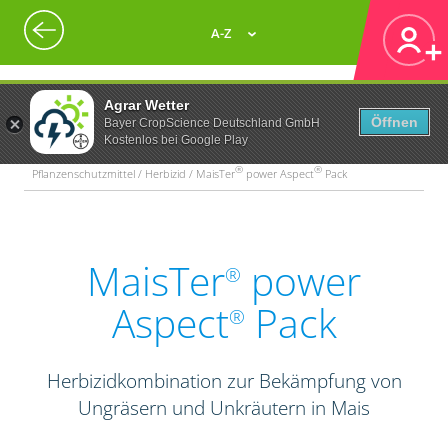
A-Z
Agrar Wetter
Öffnen
Bayer CropScience Deutschland GmbH
Kostenlos bei Google Play
®
®
Pflanzenschutzmittel / Herbizid / MaisTer
power Aspect
Pack
MaisTer
power
®
Aspect
Pack
®
Herbizidkombination zur Bekämpfung von
Ungräsern und Unkräutern in Mais