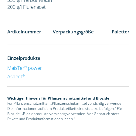
200 g/l Flufenacet
Artikelnummer
Verpackungsgröße
Palettenei
Einzelprodukte
®
MaisTer
power
®
Aspect
Wichtiger Hinweis für Pflanzenschutzmittel und Biozide
Für Pflanzenschutzmittel: „Pflanzenschutzmittel vorsichtig verwenden.
Die Informationen auf dem Produktetikett sind stets zu befolgen.“ Für
Biozide: „Biozidprodukte vorsichtig verwenden. Vor Gebrauch stets
Etikett und Produktinformationen lesen.“