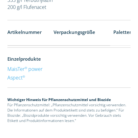
200 g/l Flufenacet
Artikelnummer
Verpackungsgröße
Palettenei
Einzelprodukte
®
MaisTer
power
®
Aspect
Wichtiger Hinweis für Pflanzenschutzmittel und Biozide
Für Pflanzenschutzmittel: „Pflanzenschutzmittel vorsichtig verwenden.
Die Informationen auf dem Produktetikett sind stets zu befolgen.“ Für
Biozide: „Biozidprodukte vorsichtig verwenden. Vor Gebrauch stets
Etikett und Produktinformationen lesen.“