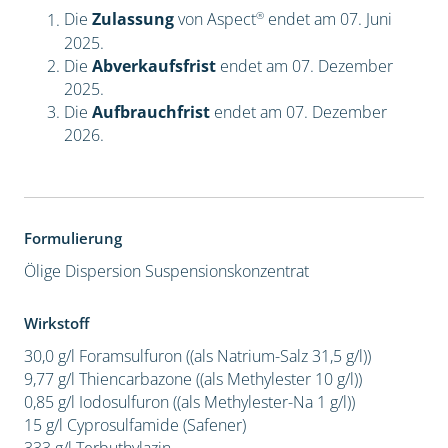
®
Die
Zulassung
von Aspect
endet am 07. Juni
2025.
Die
Abverkaufsfrist
endet am 07. Dezember
2025.
Die
Aufbrauchfrist
endet am 07. Dezember
2026.
Formulierung
Ölige Dispersion
Suspensionskonzentrat
Wirkstoff
30,0 g/l Foramsulfuron ((als Natrium-Salz 31,5 g/l))
9,77 g/l Thiencarbazone ((als Methylester 10 g/l))
0,85 g/l Iodosulfuron ((als Methylester-Na 1 g/l))
15 g/l Cyprosulfamide (Safener)
333 g/l Terbuthylazin