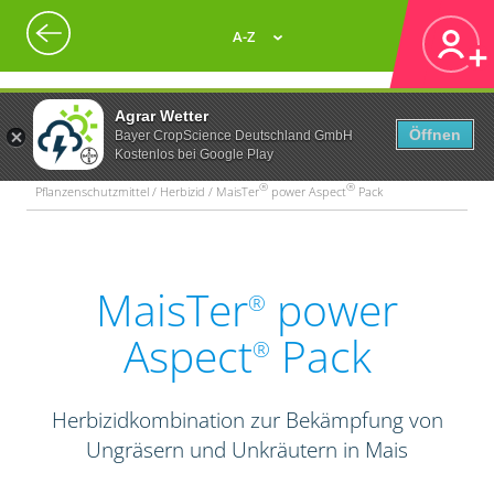
A-Z
Agrar Wetter
Öffnen
Bayer CropScience Deutschland GmbH
Kostenlos bei Google Play
®
®
Pflanzenschutzmittel / Herbizid / MaisTer
power Aspect
Pack
MaisTer
power
®
Aspect
Pack
®
Herbizidkombination zur Bekämpfung von
Ungräsern und Unkräutern in Mais