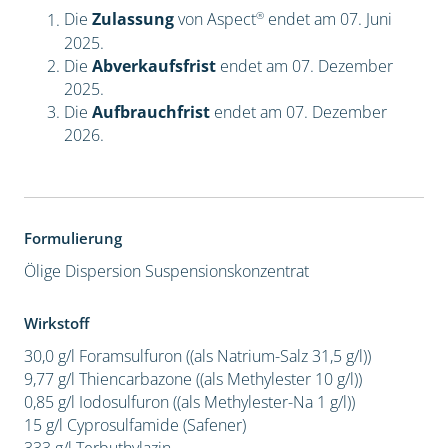
®
Die
Zulassung
von Aspect
endet am 07. Juni
2025.
Die
Abverkaufsfrist
endet am 07. Dezember
2025.
Die
Aufbrauchfrist
endet am 07. Dezember
2026.
Formulierung
Ölige Dispersion
Suspensionskonzentrat
Wirkstoff
30,0 g/l Foramsulfuron ((als Natrium-Salz 31,5 g/l))
9,77 g/l Thiencarbazone ((als Methylester 10 g/l))
0,85 g/l Iodosulfuron ((als Methylester-Na 1 g/l))
15 g/l Cyprosulfamide (Safener)
333 g/l Terbuthylazin