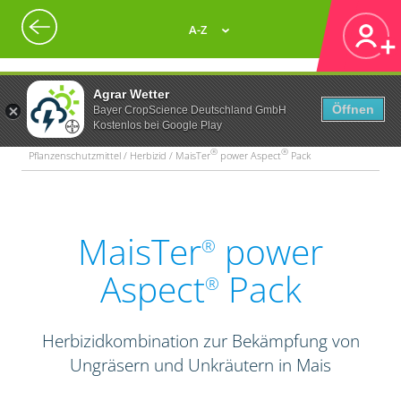
A-Z
Agrar Wetter
Öffnen
Bayer CropScience Deutschland GmbH
Kostenlos bei Google Play
®
®
Pflanzenschutzmittel / Herbizid / MaisTer
power Aspect
Pack
MaisTer
power
®
Aspect
Pack
®
Herbizidkombination zur Bekämpfung von
Ungräsern und Unkräutern in Mais