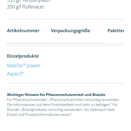
200 g/l Flufenacet
Artikelnummer
Verpackungsgröße
Palettenei
Einzelprodukte
®
MaisTer
power
®
Aspect
Wichtiger Hinweis für Pflanzenschutzmittel und Biozide
Für Pflanzenschutzmittel: „Pflanzenschutzmittel vorsichtig verwenden.
Die Informationen auf dem Produktetikett sind stets zu befolgen.“ Für
Biozide: „Biozidprodukte vorsichtig verwenden. Vor Gebrauch stets
Etikett und Produktinformationen lesen.“