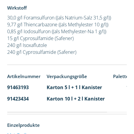
Wirkstoff
30,0 g/l Foramsulfuron ((als Natrium-Salz 31,5 g/l))
9,77 g/l Thiencarbazone ((als Methylester 10 g/l))
0,85 g/l Iodosulfuron ((als Methylester-Na 1 g/l))
15 g/l Cyprosulfamide (Safener)
240 g/l Isoxaflutole
240 g/l Cyprosulfamide (Safener)
Artikelnummer
Verpackungsgröße
Palettene
91463193
Karton 5 l + 1 l Kanister
11
91423434
Karton 10 l + 2 l Kanister
36
Einzelprodukte
®