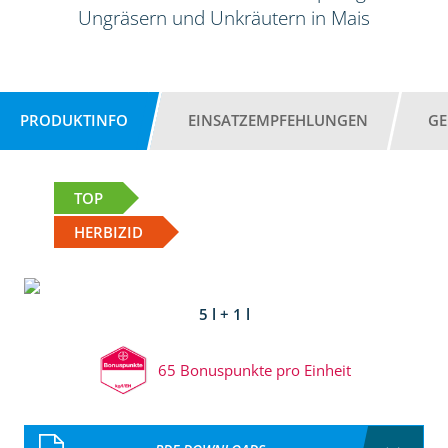
Ungräsern und Unkräutern in Mais
PRODUKTINFO
EINSATZEMPFEHLUNGEN
GE
TOP
HERBIZID
5 l + 1 l
65 Bonuspunkte pro Einheit