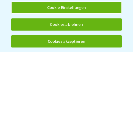
Cookie Einstellungen
Cookies ablehnen
Herbizidstrategie Einmalbehandlung im
1:45
Mais
Cookies akzeptieren
07.05.2025
Öffnen
Bis zu 4 Produkte vergleichen:
(noch 4)
Jetzt die richtige Entscheidung im Mais
2:42
treffen!
30.04.2025