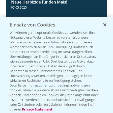
Neue Herbizide für den Mais!
3:11
07.05.2025
Einsatz von Cookies
Wir würden gerne optionale Cookies verwenden, um Ihre
Nutzung dieser Website besser zu verstehen, unsere
Website zu verbessern und Informationen mit unseren
Werbepartnern zu teilen. Ihre Einwilligung umfasst auch
die in der Datenschutzerklärung im Detail dargestellten
Übermittlungen an Empfänger in unsicheren Drittstaaten,
wie insbesondere den USA. Dort besteht das Risiko, dass
NEU: Herbizidmaßnahme im Mais mit
Ihre derart übermittelten Daten dem Zugriff durch
1:02
MaisTer Power Flexx
Behörden in diesen Drittstaaten zu Kontroll- und
Überwachungszwecken unterliegen und dagegen keine
06.05.2025
wirksamen Rechtsbehelfe zur Verfügung stehen.
Detaillierte Informationen zu unbedingt notwendigen
Cookies, ohne die wir die Webseite nicht verfügbar machen
können, und optionalen Cookies, die unten abgelehnt oder
akzeptiert werden können, und wie Sie Ihre Einwilligungen
jeder Zeit ändern oder zurückziehen können, finden Sie in
unserer
Privacy Statement