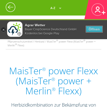
A-Z
Agrar Wetter
Öffnen
Bayer CropScience Deutschland GmbH
Kostenlos bei Google Play
®
®
Pflanzenschutzmittel / Herbizid / MaisTer
power Flexx (MaisTer
power +
®
Merlin
Flexx)
MaisTer
power Flexx
®
(MaisTer
power +
®
Merlin
Flexx)
®
Herbizidkombination zur Bekämpfung von