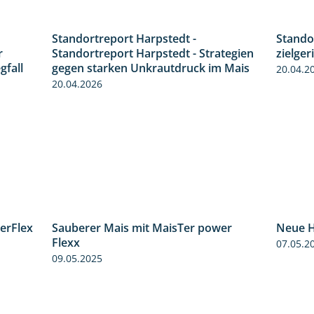
Standortreport Harpstedt -
Stando
7:01
9:11
r
Standortreport Harpstedt - Strategien
zielger
gfall
gegen starken Unkrautdruck im Mais
20.04.2
20.04.2026
erFlex
Sauberer Mais mit MaisTer power
Neue H
1:11
2:26
Flexx
07.05.2
09.05.2025