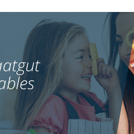
atgut
ables