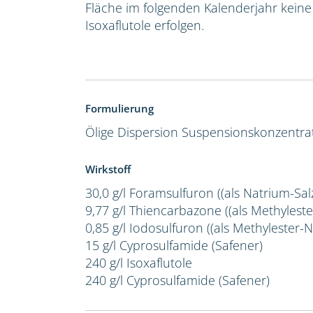
Fläche im folgenden Kalenderjahr kein
Isoxaflutole erfolgen.
Formulierung
Ölige Dispersion
Suspensionskonzentra
Wirkstoff
30,0 g/l Foramsulfuron ((als Natrium-Salz
9,77 g/l Thiencarbazone ((als Methylester
0,85 g/l Iodosulfuron ((als Methylester-Na
15 g/l Cyprosulfamide (Safener)
240 g/l Isoxaflutole
240 g/l Cyprosulfamide (Safener)