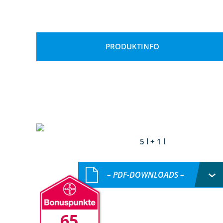
PRODUKTINFO
5 l + 1 l
– PDF-DOWNLOADS –
65