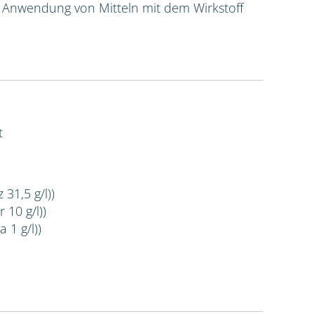
e Anwendung von Mitteln mit dem Wirkstoff
t
 31,5 g/l))
 10 g/l))
 1 g/l))