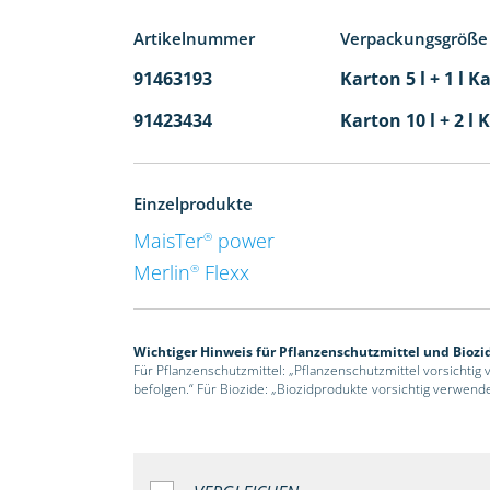
Artikelnummer
Verpackungsgröße
91463193
Karton 5 l + 1 l K
91423434
Karton 10 l + 2 l 
Einzelprodukte
MaisTer
power
®
Merlin
Flexx
®
Wichtiger Hinweis für Pflanzenschutzmittel und Biozi
Für Pflanzenschutzmittel: „Pflanzenschutzmittel vorsichtig
befolgen.“ Für Biozide: „Biozidprodukte vorsichtig verwend