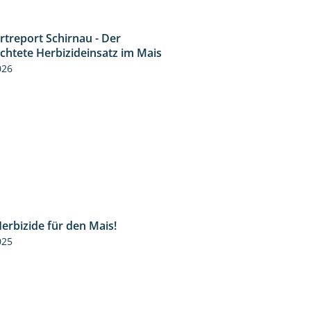
rtreport Schirnau - Der
9:27
ichtete Herbizideinsatz im Mais
026
erbizide für den Mais!
3:11
025