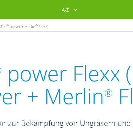
A-Z
®
®
sTer
power + Merlin
Flexx)
power Flexx 
®
er + Merlin
Fl
®
on zur Bekämpfung von Ungräsern und 