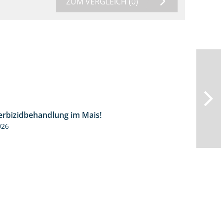
ZUM VERGLEICH
(0)
Herbizidbehandlung im Mais!
1:11
026