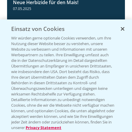
Neue Herbizide für den Mais!
3:11
07.05.2025
Einsatz von Cookies
Wir würden gerne optionale Cookies verwenden, um Ihre
Nutzung dieser Website besser zu verstehen, unsere
Website zu verbessern und Informationen mit unseren
Werbepartnern zu teilen. Ihre Einwilligung umfasst auch
die in der Datenschutzerklärung im Detail dargestellten
Übermittlungen an Empfänger in unsicheren Drittstaaten,
wie insbesondere den USA. Dort besteht das Risiko, dass
Ihre derart übermittelten Daten dem Zugriff durch
NEU: Herbizidmaßnahme im Mais mit
1:02
Behörden in diesen Drittstaaten zu Kontroll- und
MaisTer Power Flexx
Überwachungszwecken unterliegen und dagegen keine
wirksamen Rechtsbehelfe zur Verfügung stehen.
06.05.2025
Detaillierte Informationen zu unbedingt notwendigen
Cookies, ohne die wir die Webseite nicht verfügbar machen
können, und optionalen Cookies, die unten abgelehnt oder
akzeptiert werden können, und wie Sie Ihre Einwilligungen
jeder Zeit ändern oder zurückziehen können, finden Sie in
unserer
Privacy Statement