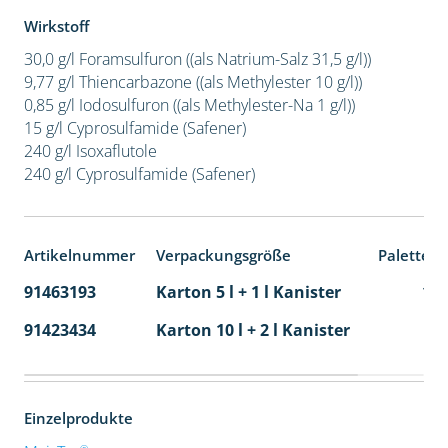
Wirkstoff
30,0 g/l Foramsulfuron ((als Natrium-Salz 31,5 g/l))
9,77 g/l Thiencarbazone ((als Methylester 10 g/l))
0,85 g/l Iodosulfuron ((als Methylester-Na 1 g/l))
15 g/l Cyprosulfamide (Safener)
240 g/l Isoxaflutole
240 g/l Cyprosulfamide (Safener)
Artikelnummer
Verpackungsgröße
Palettene
91463193
Karton 5 l + 1 l Kanister
11
91423434
Karton 10 l + 2 l Kanister
36
Einzelprodukte
®