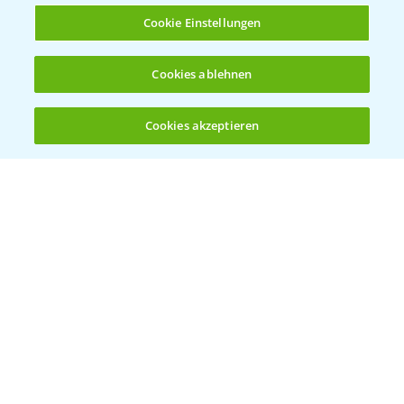
Cookie Einstellungen
Herbizidstrategie Einmalbehandlung im
Cookies ablehnen
1:45
Mais
07.05.2025
Cookies akzeptieren
Öffnen
Bis zu 4 Produkte vergleichen:
(noch 4)
Jetzt die richtige Entscheidung im Mais
2:42
treffen!
30.04.2025