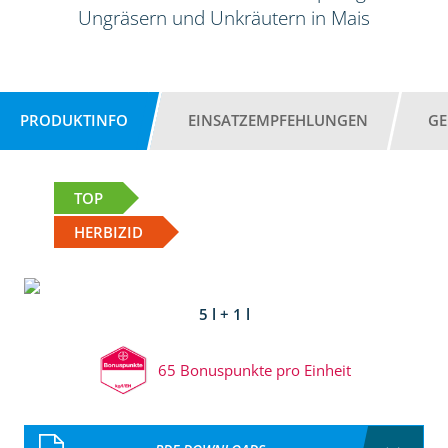
Ungräsern und Unkräutern in Mais
PRODUKTINFO
EINSATZEMPFEHLUNGEN
GE
TOP
HERBIZID
5 l + 1 l
65 Bonuspunkte pro Einheit