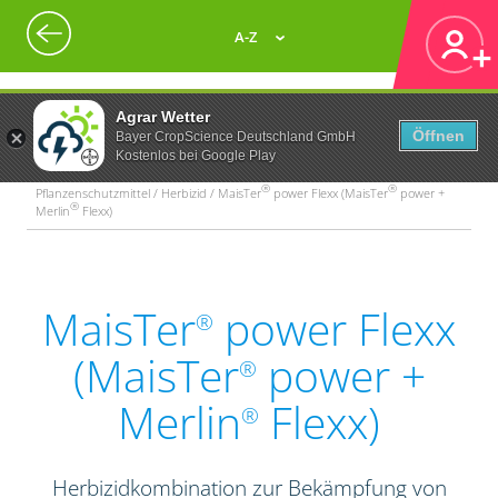
A-Z
Agrar Wetter
Öffnen
Bayer CropScience Deutschland GmbH
Kostenlos bei Google Play
®
®
Pflanzenschutzmittel / Herbizid / MaisTer
power Flexx (MaisTer
power +
®
Merlin
Flexx)
MaisTer
power Flexx
®
(MaisTer
power +
®
Merlin
Flexx)
®
Herbizidkombination zur Bekämpfung von