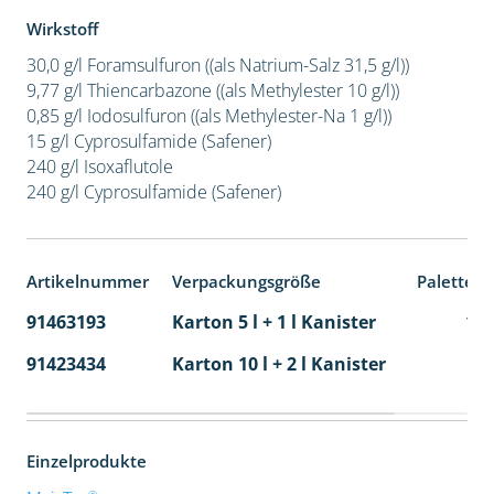
Wirkstoff
30,0 g/l Foramsulfuron ((als Natrium-Salz 31,5 g/l))
9,77 g/l Thiencarbazone ((als Methylester 10 g/l))
0,85 g/l Iodosulfuron ((als Methylester-Na 1 g/l))
15 g/l Cyprosulfamide (Safener)
240 g/l Isoxaflutole
240 g/l Cyprosulfamide (Safener)
Artikelnummer
Verpackungsgröße
Palettene
91463193
Karton 5 l + 1 l Kanister
11
91423434
Karton 10 l + 2 l Kanister
36
Einzelprodukte
®