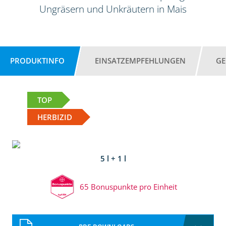
Ungräsern und Unkräutern in Mais
PRODUKTINFO
EINSATZEMPFEHLUNGEN
GE
TOP
HERBIZID
5 l + 1 l
65 Bonuspunkte pro Einheit