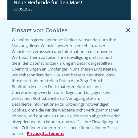
Neue Herbizide für den Mais!
3:11
07.05.2025
Einsatz von Cookies
Wir würden gerne optionale Cookies verwenden, um Ihre
Nutzung dieser Website besser zu verstehen, unsere
Website zu verbessern und Informationen mit unseren
Werbepartnern zu teilen. Ihre Einwilligung umfasst auch
die in der Datenschutzerklärung im Detail dargestellten
Übermittlungen an Empfänger in unsicheren Drittstaaten,
wie insbesondere den USA. Dort besteht das Risiko, dass
Ihre derart übermittelten Daten dem Zugriff durch
NEU: Herbizidmaßnahme im Mais mit
1:02
Behörden in diesen Drittstaaten zu Kontroll- und
MaisTer Power Flexx
Überwachungszwecken unterliegen und dagegen keine
wirksamen Rechtsbehelfe zur Verfügung stehen.
06.05.2025
Detaillierte Informationen zu unbedingt notwendigen
Cookies, ohne die wir die Webseite nicht verfügbar machen
können, und optionalen Cookies, die unten abgelehnt oder
akzeptiert werden können, und wie Sie Ihre Einwilligungen
jeder Zeit ändern oder zurückziehen können, finden Sie in
unserer
Privacy Statement