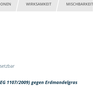
IONEN
WIRKSAMKEIT
MISCHBARKEIT
G
nsetzbar
 (EG 1107/2009) gegen Erdmandelgras