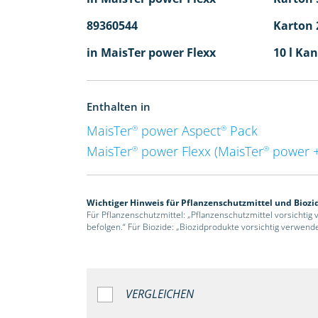
89360544
Karton 2
in MaisTer power Flexx
10 l Kan
Enthalten in
MaisTer
power Aspect
Pack
®
®
MaisTer
power Flexx (MaisTer
power +
®
®
Wichtiger Hinweis für Pflanzenschutzmittel und Biozi
Für Pflanzenschutzmittel: „Pflanzenschutzmittel vorsichtig
befolgen.“ Für Biozide: „Biozidprodukte vorsichtig verwend
VERGLEICHEN