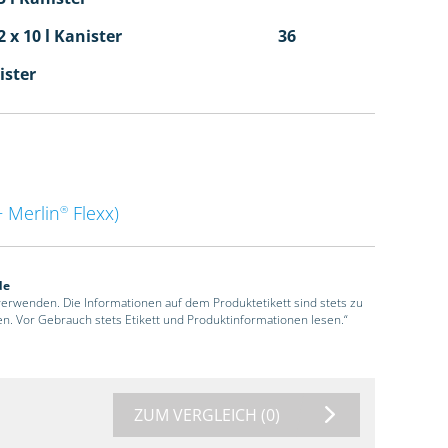
 x 10 l Kanister
36
ister
 Merlin
Flexx)
®
de
 verwenden. Die Informationen auf dem Produktetikett sind stets zu
en. Vor Gebrauch stets Etikett und Produktinformationen lesen.“
ZUM VERGLEICH
(0)