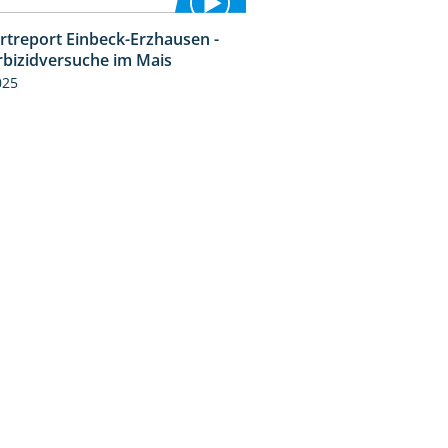
rtreport Einbeck-Erzhausen -
7:04
rbizidversuche im Mais
025