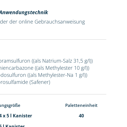
r Anwendungstechnik
 oder der online Gebrauchsanweisung
Foramsulfuron ((als Natrium-Salz 31,5 g/l))
Thiencarbazone ((als Methylester 10 g/l))
odosulfuron ((als Methylester-Na 1 g/l))
prosulfamide (Safener)
ungsgröße
Paletteneinheit
 x 5 l Kanister
40
5 l Kanister