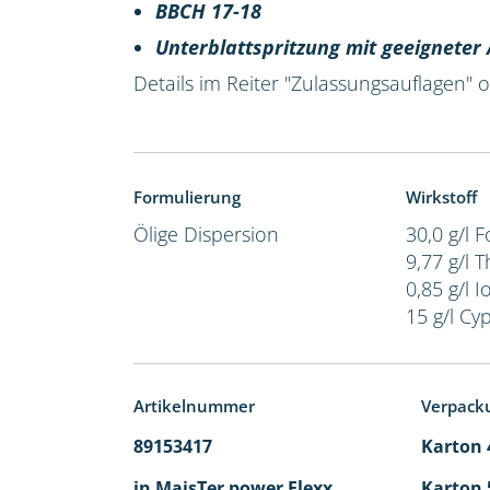
BBCH 17-18
Unterblattspritzung mit geeignete
Details im Reiter "Zulassungsauflagen"
Formulierung
Wirkstoff
Ölige Dispersion
30,0 g/l 
9,77 g/l 
0,85 g/l I
15 g/l Cy
Artikelnummer
Verpack
89153417
Karton 4
in MaisTer power Flexx
Karton 