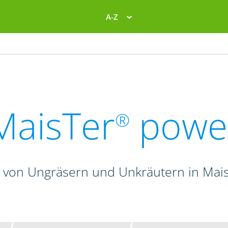
A-Z
MaisTer
powe
®
 von Ungräsern und Unkräutern in Mais