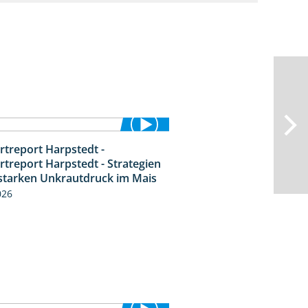
rtreport Harpstedt -
9:11
rtreport Harpstedt - Strategien
starken Unkrautdruck im Mais
026