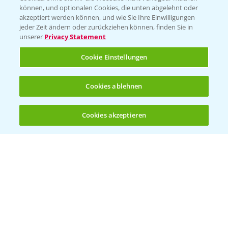
BROSCHÜREN
können, und optionalen Cookies, die unten abgelehnt oder
akzeptiert werden können, und wie Sie Ihre Einwilligungen
Ackerbau
jeder Zeit ändern oder zurückziehen können, finden Sie in
unserer
Privacy Statement
Saatgut
Sonderkulturen
Cookie Einstellungen
Verantwortung & Sorgfalt
Cookies ablehnen
PAMIRA - Packmittelrücknahme
Cookies akzeptieren
Öffnen
Bis zu 4 Produkte vergleichen:
(noch 4)
Sammelstellen und Termine
PRE - Chemikalien sicher entsorgen
Sammelstellen und Termine
Kontakt & Notfall