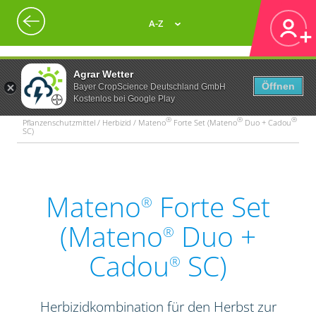
A-Z
Agrar Wetter
Öffnen
Bayer CropScience Deutschland GmbH
Kostenlos bei Google Play
®
®
®
Pflanzenschutzmittel / Herbizid / Mateno
Forte Set (Mateno
Duo + Cadou
SC)
Mateno
Forte Set
®
(Mateno
Duo +
®
Cadou
SC)
®
Herbizidkombination für den Herbst zur