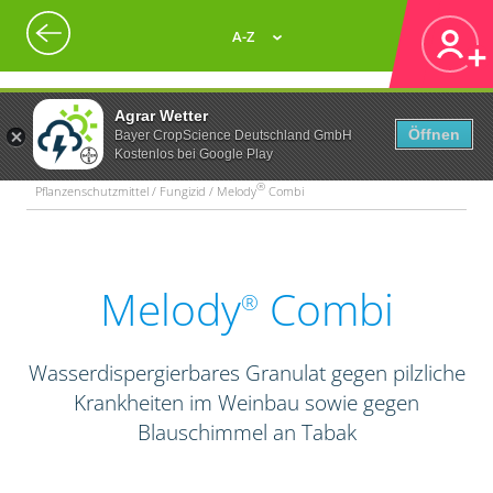
A-Z
Agrar Wetter
Öffnen
Bayer CropScience Deutschland GmbH
Kostenlos bei Google Play
®
Pflanzenschutzmittel / Fungizid / Melody
Combi
Melody
Combi
®
Wasserdispergierbares Granulat gegen pilzliche
Krankheiten im Weinbau sowie gegen
Blauschimmel an Tabak