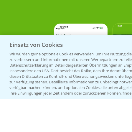
Einsatz von Cookies
Wir würden gerne optionale Cookies verwenden, um Ihre Nutzung dies
zu verbessern und Informationen mit unseren Werbepartnern zu teilen.
Datenschutzerklärung im Detail dargestellten Übermittlungen an Empfä
insbesondere den USA. Dort besteht das Risiko, dass Ihre derart über
diesen Drittstaaten zu Kontroll- und Überwachungszwecken unterlie
zur Verfügung stehen. Detaillierte Informationen zu unbedingt notwen
verfügbar machen können, und optionalen Cookies, die unten abgeleh
Ihre Einwilligungen jeder Zeit ändern oder zurückziehen können, finde
Bayer Links
Infos
LINKS
Bayer Global