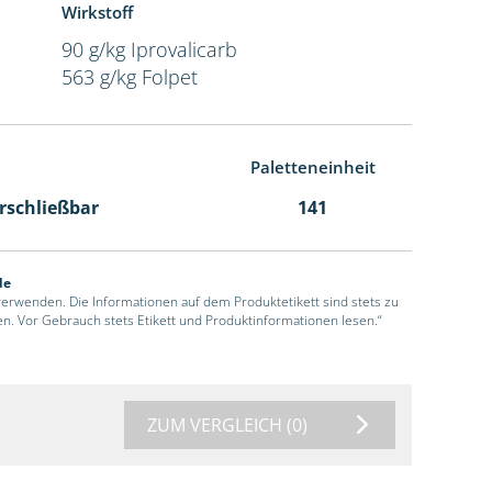
Wirkstoff
90 g/kg Iprovalicarb
563 g/kg Folpet
Paletteneinheit
erschließbar
141
de
 verwenden. Die Informationen auf dem Produktetikett sind stets zu
en. Vor Gebrauch stets Etikett und Produktinformationen lesen.“
ZUM VERGLEICH
(0)