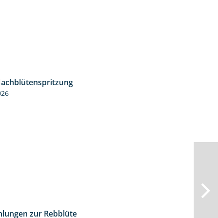
Nachblütenspritzung
4:19
026