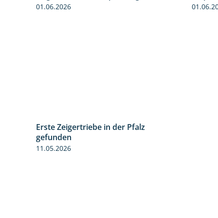
henden
Abgehende Blütenspritzung
Empfeh
3:06
2:08
01.06.2026
01.06.2
Erste Zeigertriebe in der Pfalz
4:34
gefunden
11.05.2026