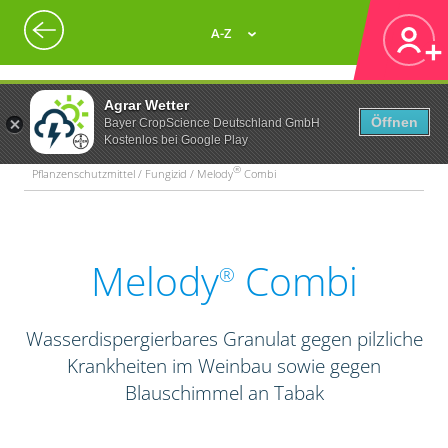
A-Z
Agrar Wetter
Öffnen
Bayer CropScience Deutschland GmbH
Kostenlos bei Google Play
®
Pflanzenschutzmittel / Fungizid / Melody
Combi
Melody
Combi
®
Wasserdispergierbares Granulat gegen pilzliche
Krankheiten im Weinbau sowie gegen
Blauschimmel an Tabak