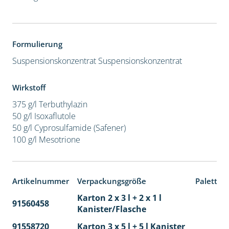
Formulierung
Suspensionskonzentrat
Suspensionskonzentrat
Wirkstoff
375 g/l Terbuthylazin
50 g/l Isoxaflutole
50 g/l Cyprosulfamide (Safener)
100 g/l Mesotrione
Artikelnummer
Verpackungsgröße
Paletten
Karton 2 x 3 l + 2 x 1 l
91560458
65
Kanister/Flasche
91558720
Karton 3 x 5 l + 5 l Kanister
40