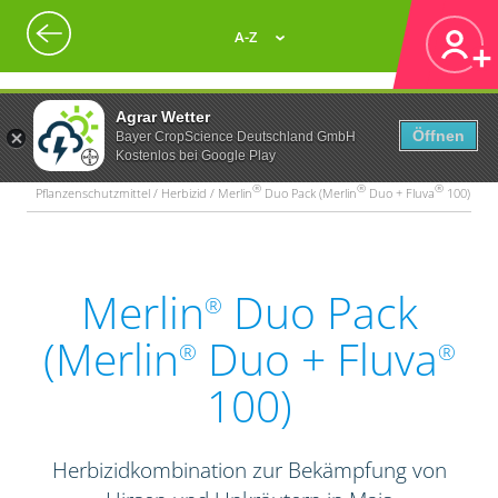
A-Z
Agrar Wetter
Öffnen
Bayer CropScience Deutschland GmbH
Kostenlos bei Google Play
®
®
®
Pflanzenschutzmittel / Herbizid / Merlin
Duo Pack (Merlin
Duo + Fluva
100)
Merlin
Duo Pack
®
(Merlin
Duo + Fluva
®
®
100)
Herbizidkombination zur Bekämpfung von