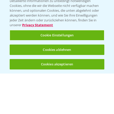
Detaillierte Informationen zu unbedingt notwendigen
Cookies, ohne die wir die Webseite nicht verfügbar machen
können, und optionalen Cookies, die unten abgelehnt oder
akzeptiert werden können, und wie Sie Ihre Einwilligungen
jeder Zeit ändern oder zurückziehen können, finden Sie in
unserer
Privacy Statement
Entdecken Sie unsere Agrar-Apps
Cookie Einstellungen
App Übersicht
Cookies ablehnen
Cookies akzeptieren
Öffnen
Bis zu 4 Produkte vergleichen:
(noch 4)
Bayer Links
Bayer Global