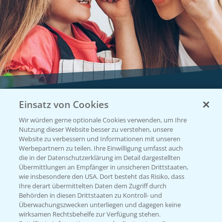
Einsatz von Cookies
Vegetables by Bayer
Wir würden gerne optionale Cookies verwenden, um Ihre
Gemüsesaatgut von
Nutzung dieser Website besser zu verstehen, unsere
Website zu verbessern und Informationen mit unseren
Vegetables Bayer
Werbepartnern zu teilen. Ihre Einwilligung umfasst auch
die in der Datenschutzerklärung im Detail dargestellten
Übermittlungen an Empfänger in unsicheren Drittstaaten,
wie insbesondere den USA. Dort besteht das Risiko, dass
WEBSITE BESUCHEN
Ihre derart übermittelten Daten dem Zugriff durch
Behörden in diesen Drittstaaten zu Kontroll- und
Überwachungszwecken unterliegen und dagegen keine
wirksamen Rechtsbehelfe zur Verfügung stehen.