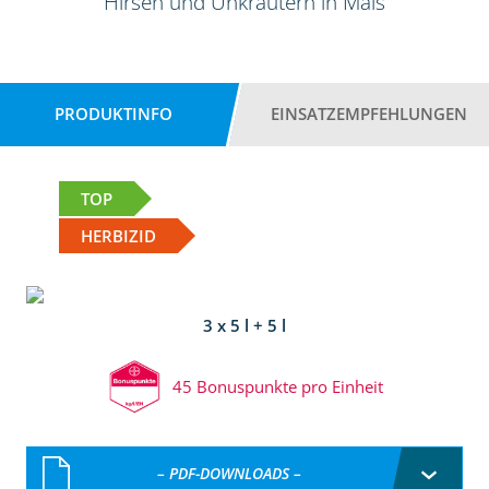
Hirsen und Unkräutern in Mais
PRODUKTINFO
EINSATZEMPFEHLUNGEN
TOP
HERBIZID
3 x 5 l + 5 l
45 Bonuspunkte pro Einheit
– PDF-DOWNLOADS –