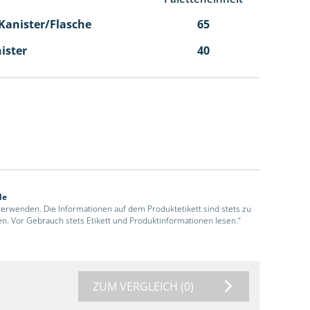
l Kanister/Flasche
65
nister
40
de
 verwenden. Die Informationen auf dem Produktetikett sind stets zu
en. Vor Gebrauch stets Etikett und Produktinformationen lesen.“
ZUM VERGLEICH
(0)