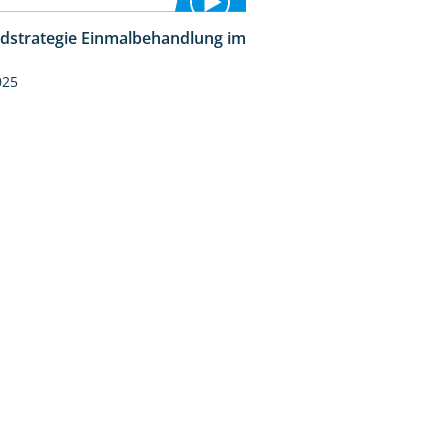
idstrategie Einmalbehandlung im
1:45
025