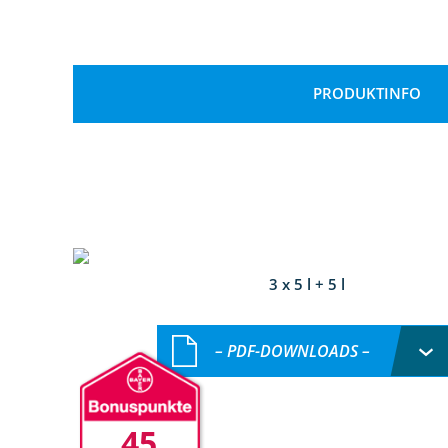
PRODUKTINFO
3 x 5 l + 5 l
– PDF-DOWNLOADS –
45