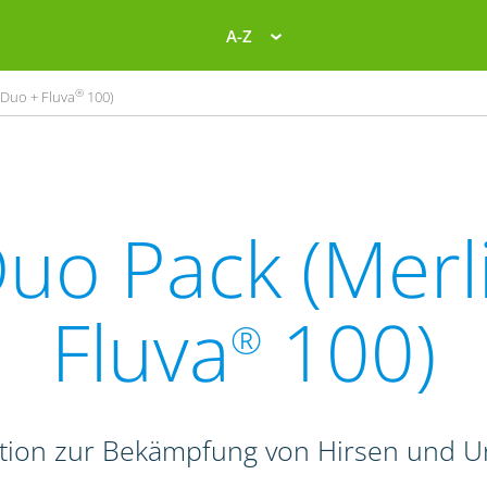
A-Z
®
Duo + Fluva
100)
uo Pack (Merl
Fluva
100)
®
tion zur Bekämpfung von Hirsen und Un