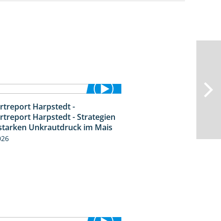
rtreport Harpstedt -
9:11
rtreport Harpstedt - Strategien
starken Unkrautdruck im Mais
026