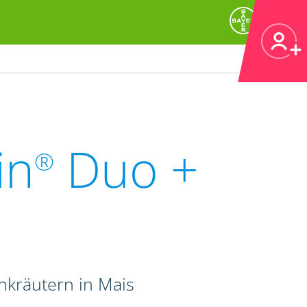
in
Duo +
®
kräutern in Mais