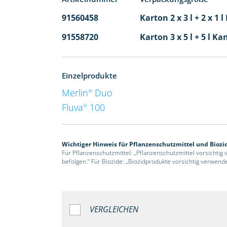
91560458
Karton 2 x 3 l + 2 x 1 
91558720
Karton 3 x 5 l + 5 l Ka
Einzelprodukte
Merlin
Duo
®
Fluva
100
®
Wichtiger Hinweis für Pflanzenschutzmittel und Biozi
Für Pflanzenschutzmittel: „Pflanzenschutzmittel vorsichtig
befolgen.“ Für Biozide: „Biozidprodukte vorsichtig verwend
VERGLEICHEN