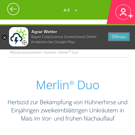
A-Z
Agrar Wetter
Öffnen
Bayer CropScience Deutschland GmbH
Kostenlos bei Google Play
®
Pflanzenschutzmittel / Herbizid / Merlin
Duo
Merlin
Duo
®
Herbizid zur Bekämpfung von Hühnerhirse und
Einjährigen zweikeimblättrigen Unkräutern in
Mais im Vor- und frühen Nachauflauf