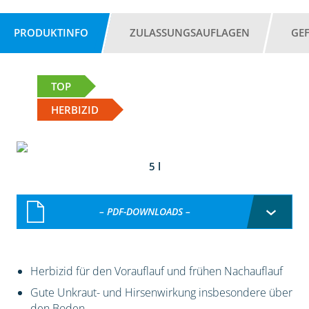
PRODUKTINFO
ZULASSUNGSAUFLAGEN
GE
TOP
HERBIZID
5 l
– PDF-DOWNLOADS –
Herbizid für den Vorauflauf und frühen Nachauflauf
Gute Unkraut- und Hirsenwirkung insbesondere über
den Boden