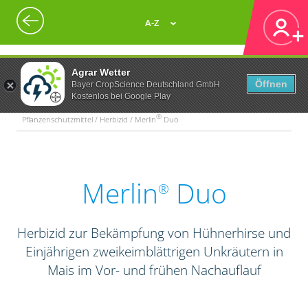
A-Z
Agrar Wetter
Öffnen
Bayer CropScience Deutschland GmbH
Kostenlos bei Google Play
®
Pflanzenschutzmittel / Herbizid / Merlin
Duo
Merlin
Duo
®
Herbizid zur Bekämpfung von Hühnerhirse und
Einjährigen zweikeimblättrigen Unkräutern in
Mais im Vor- und frühen Nachauflauf