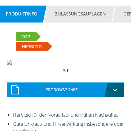
PRODUKTINFO
ZULASSUNGSAUFLAGEN
GE
TOP
HERBIZID
5 l
– PDF-DOWNLOADS –
Herbizid für den Vorauflauf und frühen Nachauflauf
Gute Unkraut- und Hirsenwirkung insbesondere über
den Boden