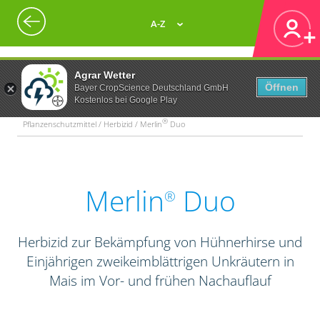
A-Z
Agrar Wetter
Öffnen
Bayer CropScience Deutschland GmbH
Kostenlos bei Google Play
®
Pflanzenschutzmittel / Herbizid / Merlin
Duo
Merlin
Duo
®
Herbizid zur Bekämpfung von Hühnerhirse und
Einjährigen zweikeimblättrigen Unkräutern in
Mais im Vor- und frühen Nachauflauf