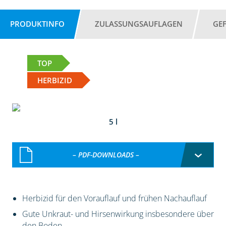
PRODUKTINFO
ZULASSUNGSAUFLAGEN
GE
TOP
HERBIZID
5 l
– PDF-DOWNLOADS –
Herbizid für den Vorauflauf und frühen Nachauflauf
Gute Unkraut- und Hirsenwirkung insbesondere über
den Boden